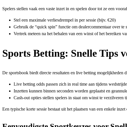
Spelers stellen vaak een vaste inzet in en spelen door tot ze een voor
Stel een maximale verliesdrempel in per sessie (bijv. €20)
Gebruik de “quick spin” functie om dealercommentaar over te sl
Vertrek meteen na het behalen van een winst of het bereiken va
Sports Betting: Snelle Tips 
De sportsbook biedt directe resultaten en live betting mogelijkheden die
Live betting odds passen zich in real time aan tijdens wedstrijd
Inzetten kunnen binnen seconden worden geplaatst en geannulee
Cash-out opties stellen spelers in staat om winst te verzilveren t
Een typische korte sessie bestaat uit het plaatsen van een enkele in
Eenvoudigste Sportkeuzes voor Snell