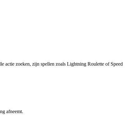
lle actie zoeken, zijn spellen zoals Lightning Roulette of Speed
ing afneemt.