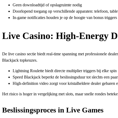
Geen downloadtijd of opslagruimte nodig
Doorlopend toegang op verschillende apparaten: telefoon, tablet
In‑game notificaties houden je op de hoogte van bonus triggers
Live Casino: High‑Energy De
De live casino sectie biedt real‑time spanning met professionele dealer
Blackjack topkeuzes.
Lightning Roulette biedt directe multiplier triggers bij elke spin
Speed Blackjack beperkt de beslissingsduur tot slechts een paa
High‑definition video zorgt voor kristalheldere dealer gebaren e
Het risico is hoger in vergelijking met slots, maar snelle rondes betek
Beslissingsproces in Live Games