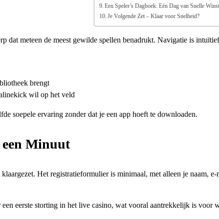
Een Speler’s Dagboek: Eén Dag van Snelle Winst
Je Volgende Zet – Klaar voor Snelheid?
rp dat meteen de meest gewilde spellen benadrukt. Navigatie is intuï
bliotheek brengt
alinekick wil op het veld
fde soepele ervaring zonder dat je een app hoeft te downloaden.
n een Minuut
t klaargezet. Het registratieformulier is minimaal, met alleen je naam
n eerste storting in het live casino, wat vooral aantrekkelijk is voor wi