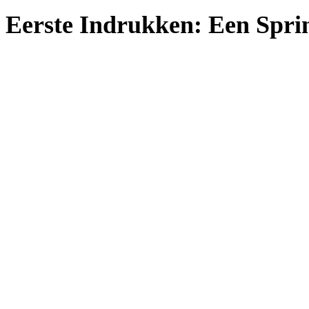
Eerste Indrukken: Een Sprin