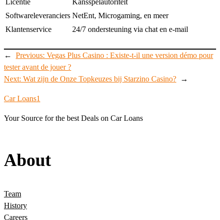
Licentie
Kansspelautoriteit
Softwareleveranciers
NetEnt, Microgaming, en meer
Klantenservice
24/7 ondersteuning via chat en e-mail
←
Previous:
Vegas Plus Casino : Existe-t-il une version démo pour
tester avant de jouer ?
Next:
Wat zijn de Onze Topkeuzes bij Starzino Casino?
→
Car Loans1
Your Source for the best Deals on Car Loans
About
Team
History
Careers