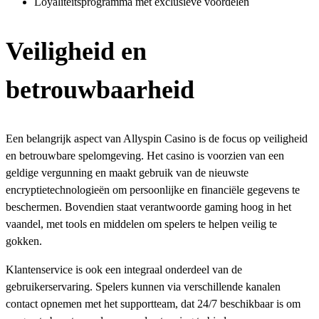
Loyaliteitsprogramma met exclusieve voordelen
Veiligheid en
betrouwbaarheid
Een belangrijk aspect van Allyspin Casino is de focus op veiligheid
en betrouwbare spelomgeving. Het casino is voorzien van een
geldige vergunning en maakt gebruik van de nieuwste
encryptietechnologieën om persoonlijke en financiële gegevens te
beschermen. Bovendien staat verantwoorde gaming hoog in het
vaandel, met tools en middelen om spelers te helpen veilig te
gokken.
Klantenservice is ook een integraal onderdeel van de
gebruikerservaring. Spelers kunnen via verschillende kanalen
contact opnemen met het supportteam, dat 24/7 beschikbaar is om