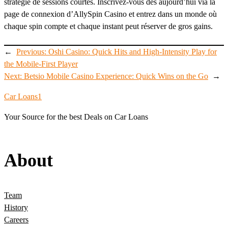
stratégie de sessions courtes. Inscrivez-vous dès aujourd’hui via la
page de connexion d’AllySpin Casino et entrez dans un monde où
chaque spin compte et chaque instant peut réserver de gros gains.
←
Previous:
Oshi Casino: Quick Hits and High‑Intensity Play for
the Mobile‑First Player
Next:
Betsio Mobile Casino Experience: Quick Wins on the Go
→
Car Loans1
Your Source for the best Deals on Car Loans
About
Team
History
Careers