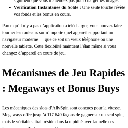
signifient que vous n’attendez pas pour charger les images.
Vérification Instantanée du Solde :
Une seule touche révèle
vos fonds et les bonus en cours.
Parce qu’il n’y a pas d’application à télécharger, vous pouvez faire
tourner les rouleaux sur n’importe quel appareil supportant un
navigateur moderne — que ce soit un vieux téléphone ou une
nouvelle tablette. Cette flexibilité maintient l’élan même si vous
changez d’appareil en cours de jeu.
Mécanismes de Jeu Rapides
: Megaways et Bonus Buys
Les mécaniques des slots d’AllySpin sont conçues pour la vitesse.
Megaways offre jusqu’à 117 649 façons de gagner sur un seul spin,
mais le véritable attrait réside dans la rapidité avec laquelle ces