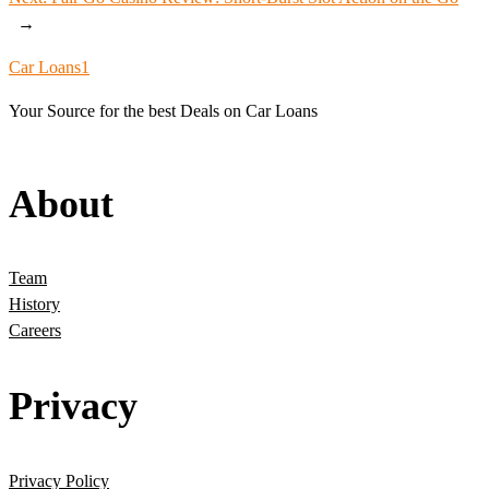
→
Car Loans1
Your Source for the best Deals on Car Loans
About
Team
History
Careers
Privacy
Privacy Policy