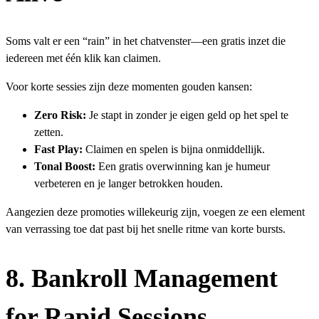
Soms valt er een “rain” in het chatvenster—een gratis inzet die
iedereen met één klik kan claimen.
Voor korte sessies zijn deze momenten gouden kansen:
Zero Risk:
Je stapt in zonder je eigen geld op het spel te
zetten.
Fast Play:
Claimen en spelen is bijna onmiddellijk.
Tonal Boost:
Een gratis overwinning kan je humeur
verbeteren en je langer betrokken houden.
Aangezien deze promoties willekeurig zijn, voegen ze een element
van verrassing toe dat past bij het snelle ritme van korte bursts.
8. Bankroll Management
for Rapid Sessions