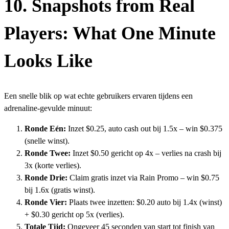
10. Snapshots from Real
Players: What One Minute
Looks Like
Een snelle blik op wat echte gebruikers ervaren tijdens een
adrenaline‑gevulde minuut:
Ronde Eén:
Inzet $0.25, auto cash out bij 1.5x – win $0.375
(snelle winst).
Ronde Twee:
Inzet $0.50 gericht op 4x – verlies na crash bij
3x (korte verlies).
Ronde Drie:
Claim gratis inzet via Rain Promo – win $0.75
bij 1.6x (gratis winst).
Ronde Vier:
Plaats twee inzetten: $0.20 auto bij 1.4x (winst)
+ $0.30 gericht op 5x (verlies).
Totale Tijd:
Ongeveer 45 seconden van start tot finish van