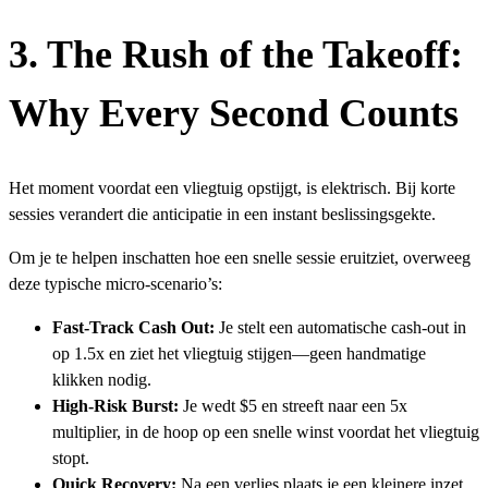
3. The Rush of the Takeoff:
Why Every Second Counts
Het moment voordat een vliegtuig opstijgt, is elektrisch. Bij korte
sessies verandert die anticipatie in een instant beslissingsgekte.
Om je te helpen inschatten hoe een snelle sessie eruitziet, overweeg
deze typische micro‑scenario’s:
Fast‑Track Cash Out:
Je stelt een automatische cash‑out in
op 1.5x en ziet het vliegtuig stijgen—geen handmatige
klikken nodig.
High‑Risk Burst:
Je wedt $5 en streeft naar een 5x
multiplier, in de hoop op een snelle winst voordat het vliegtuig
stopt.
Quick Recovery:
Na een verlies plaats je een kleinere inzet