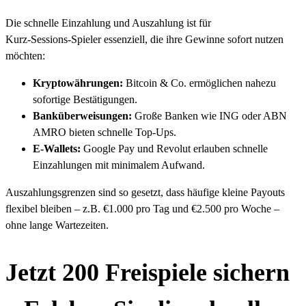
Die schnelle Einzahlung und Auszahlung ist für
Kurz‑Sessions‑Spieler essenziell, die ihre Gewinne sofort nutzen
möchten:
Kryptowährungen:
Bitcoin & Co. ermöglichen nahezu
sofortige Bestätigungen.
Banküberweisungen:
Große Banken wie ING oder ABN
AMRO bieten schnelle Top‑Ups.
E‑Wallets:
Google Pay und Revolut erlauben schnelle
Einzahlungen mit minimalem Aufwand.
Auszahlungsgrenzen sind so gesetzt, dass häufige kleine Payouts
flexibel bleiben – z.B. €1.000 pro Tag und €2.500 pro Woche –
ohne lange Wartezeiten.
Jetzt 200 Freispiele sichern