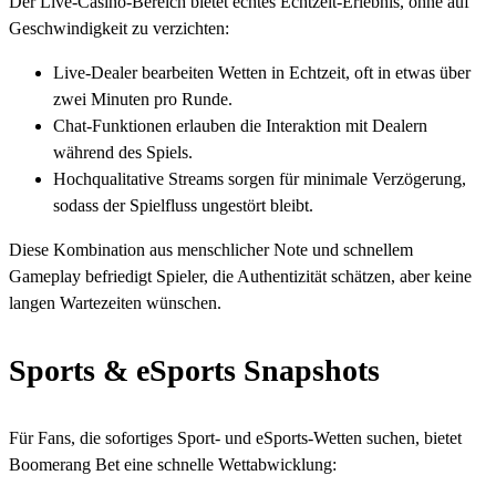
Der Live‑Casino‑Bereich bietet echtes Echtzeit‑Erlebnis, ohne auf
Geschwindigkeit zu verzichten:
Live‑Dealer bearbeiten Wetten in Echtzeit, oft in etwas über
zwei Minuten pro Runde.
Chat‑Funktionen erlauben die Interaktion mit Dealern
während des Spiels.
Hochqualitative Streams sorgen für minimale Verzögerung,
sodass der Spielfluss ungestört bleibt.
Diese Kombination aus menschlicher Note und schnellem
Gameplay befriedigt Spieler, die Authentizität schätzen, aber keine
langen Wartezeiten wünschen.
Sports & eSports Snapshots
Für Fans, die sofortiges Sport‑ und eSports‑Wetten suchen, bietet
Boomerang Bet eine schnelle Wettabwicklung: