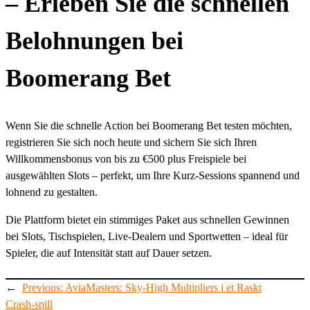
– Erleben Sie die schnellen
Belohnungen bei
Boomerang Bet
Wenn Sie die schnelle Action bei Boomerang Bet testen möchten,
registrieren Sie sich noch heute und sichern Sie sich Ihren
Willkommensbonus von bis zu €500 plus Freispiele bei
ausgewählten Slots – perfekt, um Ihre Kurz‑Sessions spannend und
lohnend zu gestalten.
Die Plattform bietet ein stimmiges Paket aus schnellen Gewinnen
bei Slots, Tischspielen, Live‑Dealern und Sportwetten – ideal für
Spieler, die auf Intensität statt auf Dauer setzen.
←
Previous:
AviaMasters: Sky‑High Multipliers i et Raskt
Crash‑spill