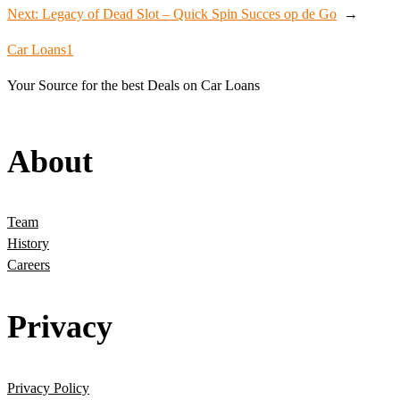
Next:
Legacy of Dead Slot – Quick Spin Succes op de Go
→
Car Loans1
Your Source for the best Deals on Car Loans
About
Team
History
Careers
Privacy
Privacy Policy