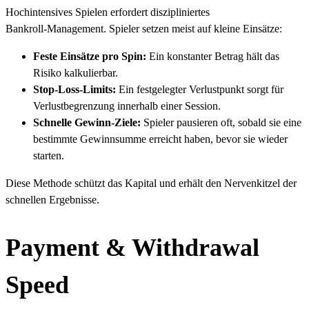
Hochintensives Spielen erfordert diszipliniertes
Bankroll‑Management. Spieler setzen meist auf kleine Einsätze:
Feste Einsätze pro Spin:
Ein konstanter Betrag hält das
Risiko kalkulierbar.
Stop‑Loss‑Limits:
Ein festgelegter Verlustpunkt sorgt für
Verlustbegrenzung innerhalb einer Session.
Schnelle Gewinn‑Ziele:
Spieler pausieren oft, sobald sie eine
bestimmte Gewinnsumme erreicht haben, bevor sie wieder
starten.
Diese Methode schützt das Kapital und erhält den Nervenkitzel der
schnellen Ergebnisse.
Payment & Withdrawal
Speed