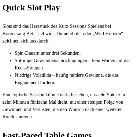
Quick Slot Play
Slots sind das Herzstück des Kurz‑Sessions‑Spielens bei
Boomerang Bet. Titel wie „Thunderbolt“ oder „Wild Horizon“
zeichnen sich aus durch:
Spin‑Dauern unter drei Sekunden.
Sofortige Gewinnbenachrichtigungen – kein Warten auf das
Reels‑Stoppen.
Niedrige Volatilität – häufig mittlere Gewinne, die das
Engagement fördern.
Eine typische Session könnte darin bestehen, dass ein Spieler in
zehn Minuten fünfzehn Mal dreht, mit einer stetigen Folge von
Gewinnen und Verlusten, die den Wunsch nach einer weiteren
Runde anregen.
Fast‑Paced Table Games