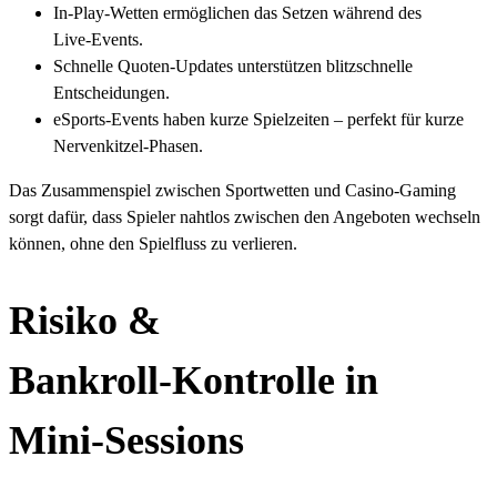
In‑Play‑Wetten ermöglichen das Setzen während des
Live‑Events.
Schnelle Quoten‑Updates unterstützen blitzschnelle
Entscheidungen.
eSports‑Events haben kurze Spielzeiten – perfekt für kurze
Nervenkitzel‑Phasen.
Das Zusammenspiel zwischen Sportwetten und Casino‑Gaming
sorgt dafür, dass Spieler nahtlos zwischen den Angeboten wechseln
können, ohne den Spielfluss zu verlieren.
Risiko &
Bankroll‑Kontrolle in
Mini‑Sessions