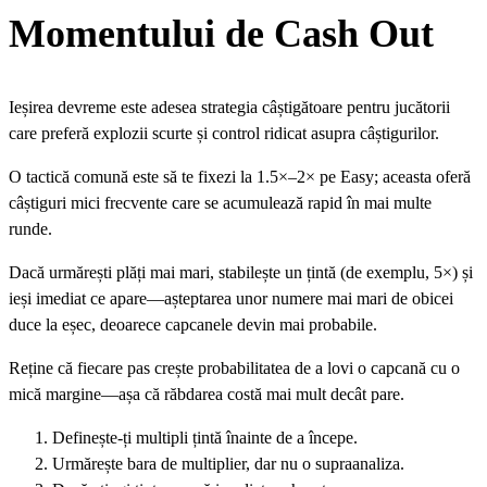
Momentului de Cash Out
Ieșirea devreme este adesea strategia câștigătoare pentru jucătorii
care preferă explozii scurte și control ridicat asupra câștigurilor.
O tactică comună este să te fixezi la 1.5×–2× pe Easy; aceasta oferă
câștiguri mici frecvente care se acumulează rapid în mai multe
runde.
Dacă urmărești plăți mai mari, stabilește un țintă (de exemplu, 5×) și
ieși imediat ce apare—așteptarea unor numere mai mari de obicei
duce la eșec, deoarece capcanele devin mai probabile.
Reține că fiecare pas crește probabilitatea de a lovi o capcană cu o
mică margine—așa că răbdarea costă mai mult decât pare.
Definește-ți multipli țintă înainte de a începe.
Urmărește bara de multiplier, dar nu o supraanaliza.