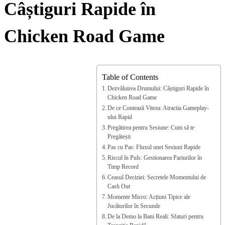
Câștiguri Rapide în
Chicken Road Game
Table of Contents
Dezvăluirea Drumului: Câștiguri Rapide în
Chicken Road Game
De ce Contează Viteza: Atractia Gameplay-
ului Rapid
Pregătirea pentru Sesiune: Cum să te
Pregătești
Pas cu Pas: Fluxul unei Sesiuni Rapide
Riscul în Puls: Gestionarea Pariurilor în
Timp Record
Ceasul Deciziei: Secretele Momentului de
Cash Out
Momente Micro: Acțiuni Tipice ale
Jucătorilor în Secunde
De la Demo la Bani Reali: Sfaturi pentru