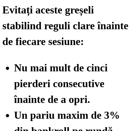
Evitați aceste greșeli
stabilind reguli clare înainte
de fiecare sesiune:
Nu mai mult de cinci
pierderi consecutive
înainte de a opri.
Un pariu maxim de 3%
din bankroll pe rundă.