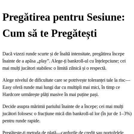
Pregătirea pentru Sesiune:
Cum să te Pregătești
Dacă vizezi runde scurte și de înaltă intensitate, pregătirea începe
înainte de a apăsa „play”. Alege-ți bankroll-ul cu înțelepciune; cei
mai mulți jucători stabilesc o limită zilnică și o respectă.
Alege nivelul de dificultate care se potrivește toleranței tale la risc—
Easy oferă runde mai lungi dar cu multipli mai mici, în timp ce
Hardcore urmărește plăți masive în mai puține pași.
Decide asupra mărimii pariului înainte de a începe; cei mai mulți
jucători folosesc o fracțiune mică din bankroll-ul lor (în jur de 1–3%)
pentru runde rapide.
Pregătește-ți metoda de plată—cardurile de credit sau portofelele