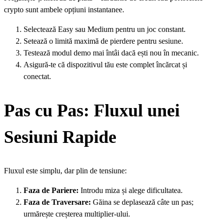
crypto sunt ambele opțiuni instantanee.
Selectează Easy sau Medium pentru un joc constant.
Setează o limită maximă de pierdere pentru sesiune.
Testează modul demo mai întâi dacă ești nou în mecanic.
Asigură-te că dispozitivul tău este complet încărcat și
conectat.
Pas cu Pas: Fluxul unei
Sesiuni Rapide
Fluxul este simplu, dar plin de tensiune:
Faza de Pariere:
Introdu miza și alege dificultatea.
Faza de Traversare:
Găina se deplasează câte un pas;
urmărește creșterea multiplier-ului.