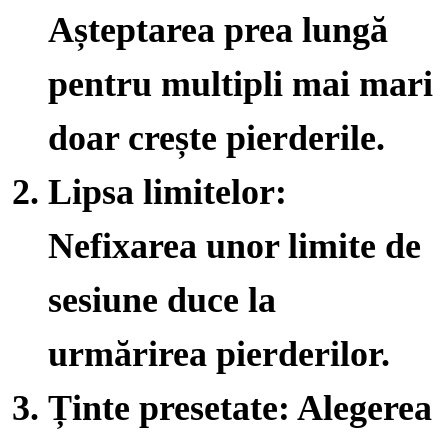
Așteptarea prea lungă
pentru multipli mai mari
doar crește pierderile.
Lipsa limitelor:
Nefixarea unor limite de
sesiune duce la
urmărirea pierderilor.
Ținte presetate:
Alegerea