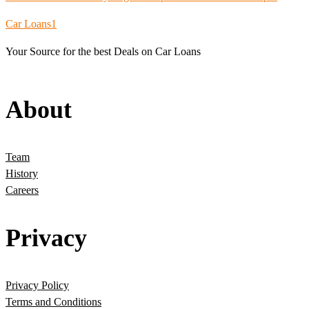
Car Loans1
Your Source for the best Deals on Car Loans
About
Team
History
Careers
Privacy
Privacy Policy
Terms and Conditions