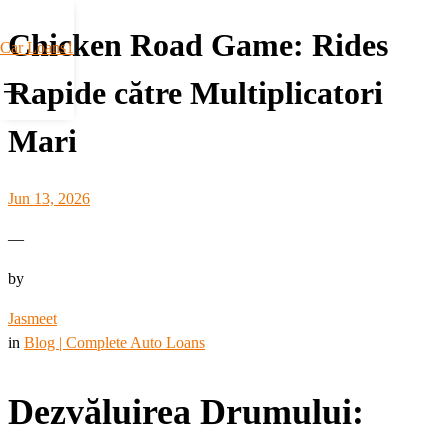
Chicken Road Game: Rides
Car Loans1
Rapide către Multiplicatori
Mari
Jun 13, 2026
—
by
Jasmeet
in
Blog | Complete Auto Loans
Dezvăluirea Drumului: