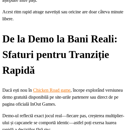
așteptare între pași.
Acest ritm rapid atrage navetiști sau oricine are doar câteva minute
libere.
De la Demo la Bani Reali:
Sfaturi pentru Tranziție
Rapidă
Dacă ești nou în
Chicken Road game
, începe explorând versiunea
demo gratuită disponibilă pe site-urile partenere sau direct de pe
pagina oficială InOut Games.
Demo-ul reflectă exact jocul real—fiecare pas, creșterea multiplier-
ului și capcanele se comportă identic—astfel poți exersa luarea
rapidă a deciziilor fără risc.