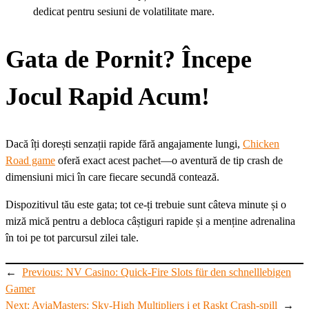
dedicat pentru sesiuni de volatilitate mare.
Gata de Pornit? Începe
Jocul Rapid Acum!
Dacă îți dorești senzații rapide fără angajamente lungi,
Chicken
Road game
oferă exact acest pachet—o aventură de tip crash de
dimensiuni mici în care fiecare secundă contează.
Dispozitivul tău este gata; tot ce-ți trebuie sunt câteva minute și o
miză mică pentru a debloca câștiguri rapide și a menține adrenalina
în toi pe tot parcursul zilei tale.
←
Previous:
NV Casino: Quick‑Fire Slots für den schnelllebigen
Gamer
Next:
AviaMasters: Sky‑High Multipliers i et Raskt Crash‑spill
→