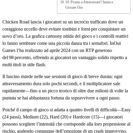
10. Pronto a Attraversare? Inizia a
Giocare Ora
Chicken Road lancia i giocatori su un incrocio trafficato dove un
coraggioso uccello deve evitare tombini e forni per conquistare un
uovo d’oro. La grafica cartoony nitida del gioco e i controlli reattivi
lo fanno sembrare come una piccola danza tra i semafori. InOut
Games l’ha realizzato ad aprile 2024 con un RTP generoso
del 98 percento, offrendo ai giocatori un vantaggio solido rispetto a
molti titoli in stile flash.
Il fascino risiede nelle sue sessioni di gioco di breve durata: ogni
attraversamento dura solo pochi secondi, e il moltiplicatore sale
rapidamente—fino a un picco teorico di oltre due milioni di volte la
puntata se hai abbastanza fortuna da sopravvivere a ogni passo.
Poiché il campo di gioco si adatta a quattro livelli di difficoltà—Easy
(24 passi), Medium (22), Hard (20) e Hardcore (15)—i giocatori
possono scegliere l’intensità che corrisponde alla loro propensione al
rischio, godendo comunque dell’emozione di un crash improvviso.