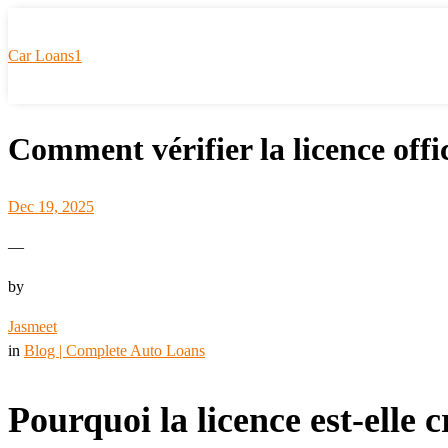
Car Loans1
Comment vérifier la licence offi
Dec 19, 2025
—
by
Jasmeet
in
Blog | Complete Auto Loans
Pourquoi la licence est-elle 