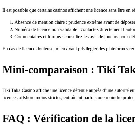
Il est possible que certains casinos affichent une licence sans être en r
Absence de mention claire : prudence extrême avant de déposer 
Numéro de licence non validable : contactez directement l’autor
Commentaires et forums : consultez les avis de joueurs pour déte
En cas de licence douteuse, mieux vaut privilégier des plateformes rec
Mini-comparaison : Tiki Ta
Tiki Taka Casino affiche une licence détenue auprès d’une autorité e
licences offshore moins strictes, entraînant parfois une moindre protect
FAQ : Vérification de la lic