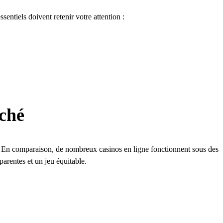
sentiels doivent retenir votre attention :
ché
é. En comparaison, de nombreux casinos en ligne fonctionnent sous des
parentes et un jeu équitable.