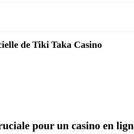
cielle de Tiki Taka Casino
cruciale pour un casino en lign