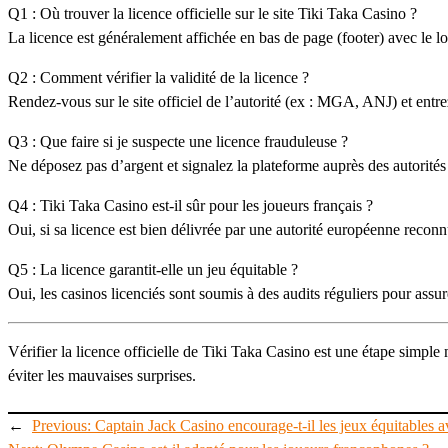
Q1 : Où trouver la licence officielle sur le site Tiki Taka Casino ?
La licence est généralement affichée en bas de page (footer) avec le logo
Q2 : Comment vérifier la validité de la licence ?
Rendez-vous sur le site officiel de l’autorité (ex : MGA, ANJ) et entr
Q3 : Que faire si je suspecte une licence frauduleuse ?
Ne déposez pas d’argent et signalez la plateforme auprès des autorités 
Q4 : Tiki Taka Casino est-il sûr pour les joueurs français ?
Oui, si sa licence est bien délivrée par une autorité européenne reconnu
Q5 : La licence garantit-elle un jeu équitable ?
Oui, les casinos licenciés sont soumis à des audits réguliers pour assur
Vérifier la licence officielle de Tiki Taka Casino est une étape simple 
éviter les mauvaises surprises.
←
Previous:
Captain Jack Casino encourage-t-il les jeux équitables av