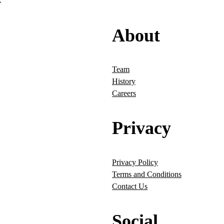
→
About
Team
History
Careers
Privacy
Privacy Policy
Terms and Conditions
Contact Us
Social