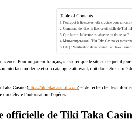
Table of Contents
Pourquoi la licence est-elle cruciale pour un casin
Comment identifier la licence officielle de Tiki T
Que faire si la licence est absente ou douteuse ?
Mini-comparaison : Tiki Taka Casino vs moyenn
FAQ : Vérification de la licence Tiki Taka Casino
sa licence. Pour un joueur français, s’assurer que le site sur lequel il jo
 interface moderne et son catalogue attrayant, doit donc être scruté du p
ki Taka Casino (
https://tikitakacasinofr.com
) et de rechercher les informa
 qui délivre l’autorisation d’opérer.
 officielle de Tiki Taka Casi