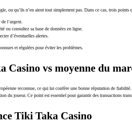
ègle, ou qu’ils n’en aient tout simplement pas. Dans ce cas, trois points es
de l’argent.
ité ou consultez sa base de données en ligne.
cter d’éventuelles alertes.
onnues et régulées pour éviter les problèmes.
ka Casino vs moyenne du mar
uropéenne reconnue, ce qui lui confère une bonne réputation de fiabilit
ion du joueur. Ce point est essentiel pour garantir des transactions trans
ence Tiki Taka Casino