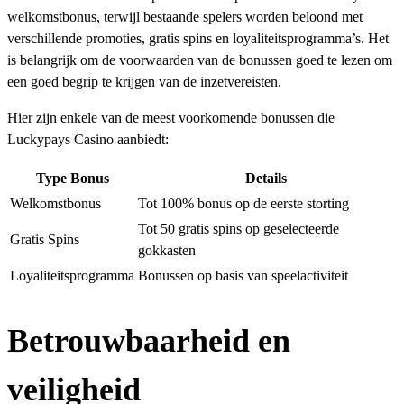
welkomstbonus, terwijl bestaande spelers worden beloond met
verschillende promoties, gratis spins en loyaliteitsprogramma’s. Het
is belangrijk om de voorwaarden van de bonussen goed te lezen om
een goed begrip te krijgen van de inzetvereisten.
Hier zijn enkele van de meest voorkomende bonussen die
Luckypays Casino aanbiedt:
Type Bonus
Details
Welkomstbonus
Tot 100% bonus op de eerste storting
Tot 50 gratis spins op geselecteerde
Gratis Spins
gokkasten
Loyaliteitsprogramma
Bonussen op basis van speelactiviteit
Betrouwbaarheid en
veiligheid