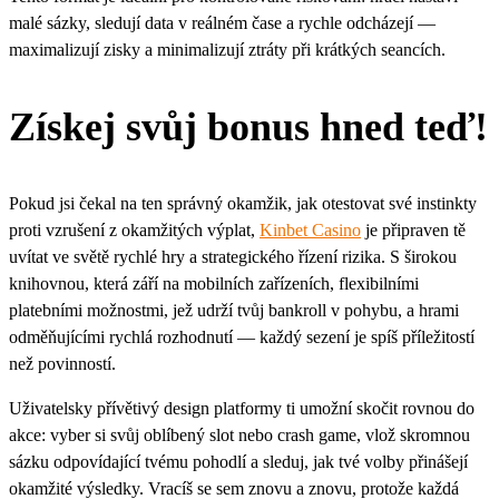
malé sázky, sledují data v reálném čase a rychle odcházejí —
maximalizují zisky a minimalizují ztráty při krátkých seancích.
Získej svůj bonus hned teď!
Pokud jsi čekal na ten správný okamžik, jak otestovat své instinkty
proti vzrušení z okamžitých výplat,
Kinbet Casino
je připraven tě
uvítat ve světě rychlé hry a strategického řízení rizika. S širokou
knihovnou, která září na mobilních zařízeních, flexibilními
platebními možnostmi, jež udrží tvůj bankroll v pohybu, a hrami
odměňujícími rychlá rozhodnutí — každý sezení je spíš příležitostí
než povinností.
Uživatelsky přívětivý design platformy ti umožní skočit rovnou do
akce: vyber si svůj oblíbený slot nebo crash game, vlož skromnou
sázku odpovídající tvému pohodlí a sleduj, jak tvé volby přinášejí
okamžité výsledky. Vracíš se sem znovu a znovu, protože každá