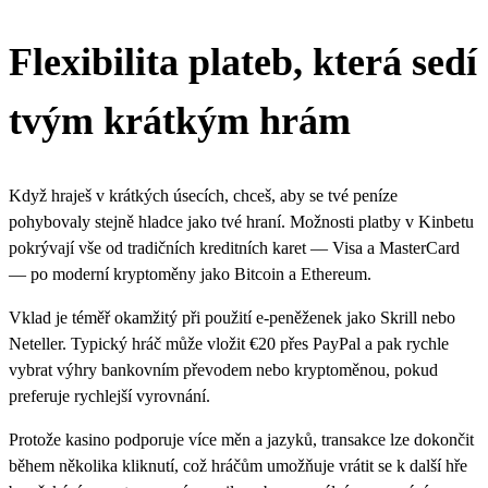
Flexibilita plateb, která sedí
tvým krátkým hrám
Když hraješ v krátkých úsecích, chceš, aby se tvé peníze
pohybovaly stejně hladce jako tvé hraní. Možnosti platby v Kinbetu
pokrývají vše od tradičních kreditních karet — Visa a MasterCard
— po moderní kryptoměny jako Bitcoin a Ethereum.
Vklad je téměř okamžitý při použití e‑peněženek jako Skrill nebo
Neteller. Typický hráč může vložit €20 přes PayPal a pak rychle
vybrat výhry bankovním převodem nebo kryptoměnou, pokud
preferuje rychlejší vyrovnání.
Protože kasino podporuje více měn a jazyků, transakce lze dokončit
během několika kliknutí, což hráčům umožňuje vrátit se k další hře