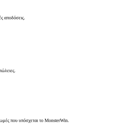
ές αποδόσεις.
πώλειες.
ηρωμές που υπόσχεται το MonsterWin.