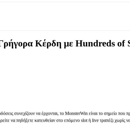
ρήγορα Κέρδη με Hundreds of S
οδόσεις συνεχίζουν να έρχονται, το MonsterWin είναι το σημείο που 
τε να πηδήξετε κατευθείαν στο επόμενο slot ή live τραπέζι χωρίς να