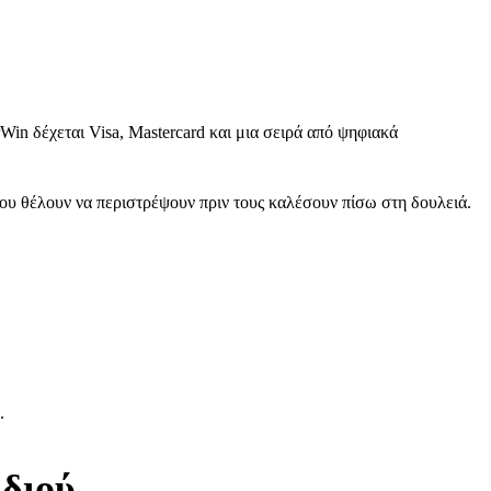
Win δέχεται Visa, Mastercard και μια σειρά από ψηφιακά
που θέλουν να περιστρέψουν πριν τους καλέσουν πίσω στη δουλειά.
.
ιδιού