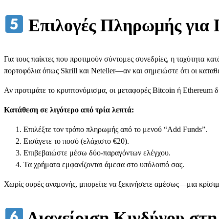
Επιλογές Πληρωμής για
Για τους παίκτες που προτιμούν σύντομες συνεδρίες, η ταχύτητα κατ
πορτοφόλια όπως Skrill και Neteller—αν και σημειώστε ότι οι καταθέ
Αν προτιμάτε το κρυπτονόμισμα, οι μεταφορές Bitcoin ή Ethereum δ
Κατάθεση σε λιγότερο από τρία λεπτά:
Επιλέξτε τον τρόπο πληρωμής από το μενού “Add Funds”.
Εισάγετε το ποσό (ελάχιστο €20).
Επιβεβαιώστε μέσω δύο‑παραγόντων ελέγχου.
Τα χρήματα εμφανίζονται άμεσα στο υπόλοιπό σας.
Χωρίς ουρές αναμονής, μπορείτε να ξεκινήσετε αμέσως—μια κρίσιμ
Διαχείριση Κινδύνου στη