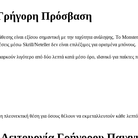
 Γρήγορη Πρόσβαση
άθεσης είναι εξίσου σημαντική με την ταχύτητα ανάληψης. Το Monster
σεις μέσω Skrill/Neteller δεν είναι επιλέξιμες για ορισμένα μπόνους.
ιαρκούν λιγότερο από δύο λεπτά κατά μέσο όρο, ιδανικό για παίκτες 
η πλεονεκτική θέση για όσους θέλουν να εκμεταλλευτούν κάθε λεπτό
 Λειτουργία Γρήγορου Παιχν