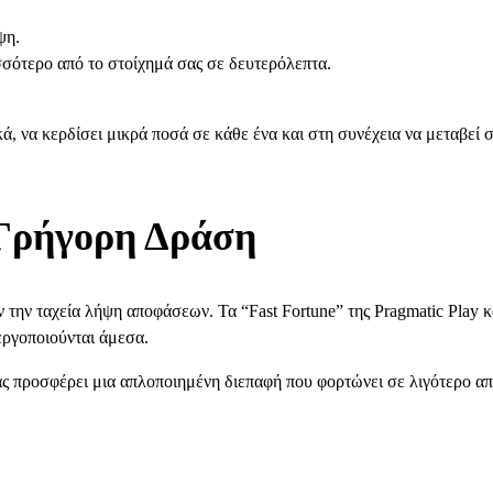
ψη.
ισσότερο από το στοίχημά σας σε δευτερόλεπτα.
οχικά, να κερδίσει μικρά ποσά σε κάθε ένα και στη συνέχεια να μεταβε
 Γρήγορη Δράση
 την ταχεία λήψη αποφάσεων. Τα “Fast Fortune” της Pragmatic Play 
εργοποιούνται άμεσα.
έτας προσφέρει μια απλοποιημένη διεπαφή που φορτώνει σε λιγότερο α