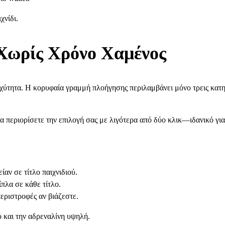
χνίδι.
Χωρίς Χρόνο Χαμένος
ύτητα. Η κορυφαία γραμμή πλοήγησης περιλαμβάνει μόνο τρεις κατηγο
να περιορίσετε την επιλογή σας με λιγότερα από δύο κλικ—ιδανικό γ
αν σε τίτλο παιχνιδιού.
ίπλα σε κάθε τίτλο.
περιστροφές αν βιάζεστε.
 και την αδρεναλίνη υψηλή.