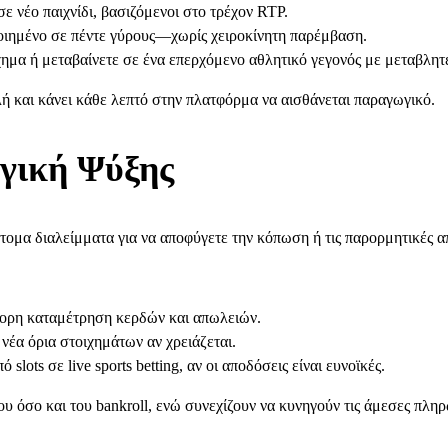
ε νέο παιχνίδι, βασιζόμενοι στο τρέχον RTP.
οποιημένο σε πέντε γύρους—χωρίς χειροκίνητη παρέμβαση.
χημα ή μεταβαίνετε σε ένα επερχόμενο αθλητικό γεγονός με μεταβλητ
ή και κάνει κάθε λεπτό στην πλατφόρμα να αισθάνεται παραγωγικό.
γική Ψύξης
τομα διαλείμματα για να αποφύγετε την κόπωση ή τις παρορμητικές α
γορη καταμέτρηση κερδών και απωλειών.
νέα όρια στοιχημάτων αν χρειάζεται.
ots σε live sports betting, αν οι αποδόσεις είναι ευνοϊκές.
νου όσο και του bankroll, ενώ συνεχίζουν να κυνηγούν τις άμεσες πλ