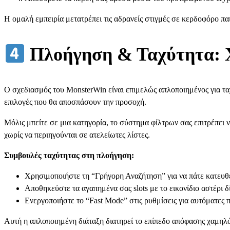
Η ομαλή εμπειρία μετατρέπει τις αδρανείς στιγμές σε κερδοφόρο παι
Πλοήγηση & Ταχύτητα: 
Ο σχεδιασμός του MonsterWin είναι επιμελώς απλοποιημένος για ταχ
επιλογές που θα αποσπάσουν την προσοχή.
Μόλις μπείτε σε μια κατηγορία, το σύστημα φίλτρων σας επιτρέπει 
χωρίς να περιηγούνται σε ατελείωτες λίστες.
Συμβουλές ταχύτητας στη πλοήγηση:
Χρησιμοποιήστε τη “Γρήγορη Αναζήτηση” για να πάτε κατευθεί
Αποθηκεύστε τα αγαπημένα σας slots με το εικονίδιο αστέρι δ
Ενεργοποιήστε το “Fast Mode” στις ρυθμίσεις για αυτόματες 
Αυτή η απλοποιημένη διάταξη διατηρεί το επίπεδο απόφασης χαμηλό