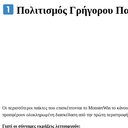
Πολιτισμός Γρήγορου Παι
Οι περισσότεροι παίκτες που επισκέπτονται το MonsterWin το κάνου
προσφέρουν ολοκληρωμένη διασκέδαση από την πρώτη περιστροφή 
Γιατί οι σύντομες εκρήξεις λειτουργούν: