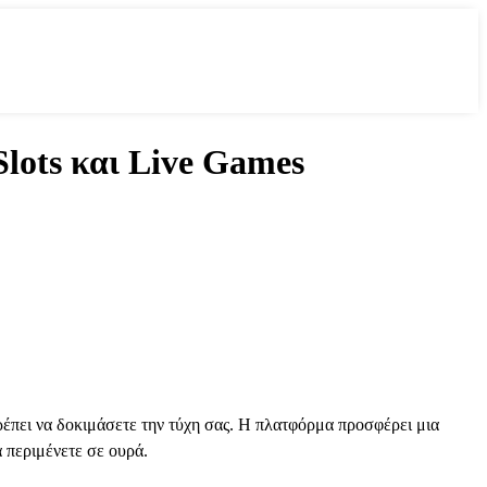
lots και Live Games
πρέπει να δοκιμάσετε την τύχη σας. Η πλατφόρμα προσφέρει μια
 περιμένετε σε ουρά.