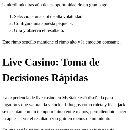
bankroll mientras aún tienes oportunidad de un gran pago.
Selecciona una slot de alta volatilidad.
Configura una apuesta pequeña.
Gira y observa el resultado.
Este ritmo sencillo mantiene el ritmo alto y la emoción constante.
Live Casino: Toma de
Decisiones Rápidas
La experiencia de live casino en MyStake está diseñada para
jugadores que valoran la velocidad. Juegos como ruleta y blackjack
se ejecutan con un tiempo mínimo entre manos, permitiéndote hacer
tu apuesta, ver el resultado y seguir en menos de un minuto.