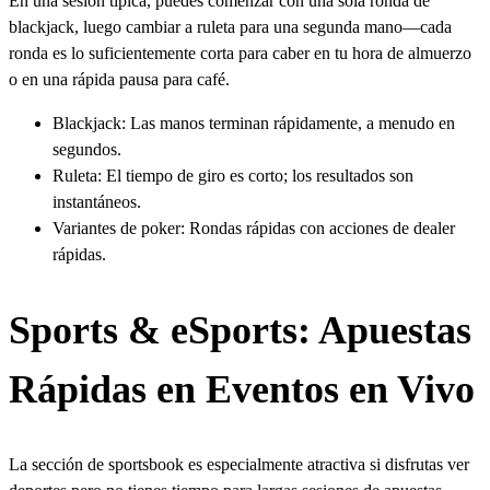
En una sesión típica, puedes comenzar con una sola ronda de
blackjack, luego cambiar a ruleta para una segunda mano—cada
ronda es lo suficientemente corta para caber en tu hora de almuerzo
o en una rápida pausa para café.
Blackjack: Las manos terminan rápidamente, a menudo en
segundos.
Ruleta: El tiempo de giro es corto; los resultados son
instantáneos.
Variantes de poker: Rondas rápidas con acciones de dealer
rápidas.
Sports & eSports: Apuestas
Rápidas en Eventos en Vivo
La sección de sportsbook es especialmente atractiva si disfrutas ver