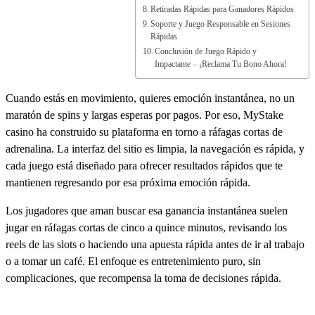
Retiradas Rápidas para Ganadores Rápidos
Soporte y Juego Responsable en Sesiones
Rápidas
Conclusión de Juego Rápido y
Impactante – ¡Reclama Tu Bono Ahora!
Cuando estás en movimiento, quieres emoción instantánea, no un
maratón de spins y largas esperas por pagos. Por eso, MyStake
casino ha construido su plataforma en torno a ráfagas cortas de
adrenalina. La interfaz del sitio es limpia, la navegación es rápida, y
cada juego está diseñado para ofrecer resultados rápidos que te
mantienen regresando por esa próxima emoción rápida.
Los jugadores que aman buscar esa ganancia instantánea suelen
jugar en ráfagas cortas de cinco a quince minutos, revisando los
reels de las slots o haciendo una apuesta rápida antes de ir al trabajo
o a tomar un café. El enfoque es entretenimiento puro, sin
complicaciones, que recompensa la toma de decisiones rápida.