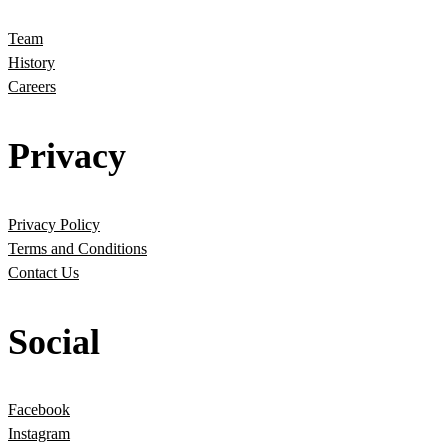
Team
History
Careers
Privacy
Privacy Policy
Terms and Conditions
Contact Us
Social
Facebook
Instagram