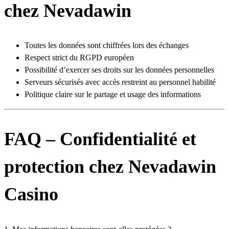
chez Nevadawin
Toutes les données sont chiffrées lors des échanges
Respect strict du RGPD européen
Possibilité d’exercer ses droits sur les données personnelles
Serveurs sécurisés avec accès restreint au personnel habilité
Politique claire sur le partage et usage des informations
FAQ – Confidentialité et
protection chez Nevadawin
Casino