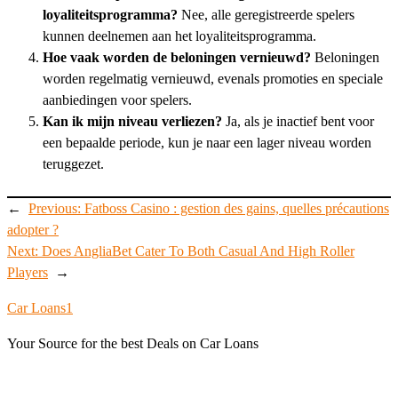
loyaliteitsprogramma?
Nee, alle geregistreerde spelers
kunnen deelnemen aan het loyaliteitsprogramma.
Hoe vaak worden de beloningen vernieuwd?
Beloningen
worden regelmatig vernieuwd, evenals promoties en speciale
aanbiedingen voor spelers.
Kan ik mijn niveau verliezen?
Ja, als je inactief bent voor
een bepaalde periode, kun je naar een lager niveau worden
teruggezet.
←
Previous:
Fatboss Casino : gestion des gains, quelles précautions
adopter ?
Next:
Does AngliaBet Cater To Both Casual And High Roller
Players
→
Car Loans1
Your Source for the best Deals on Car Loans