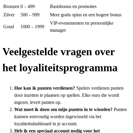
Bronzen
0 – 499
Basisbonus en promoties
Zilver
500 – 999
Meer gratis spins en een hogere bonus
VIP-evenementen en persoonlijke
Goud
1000 – 1999
manager
Veelgestelde vragen over
het loyaliteitsprogramma
Hoe kan ik punten verdienen?
Spelers verdienen punten
door inzetten te plaatsen op spellen. Elke euro die wordt
ingezet, levert punten op.
Wat moet ik doen om mijn punten in te wisselen?
Punten
kunnen eenvoudig worden ingewisseld via het
loyaliteitsdashboard in je account.
Heb ik een speciaal account nodig voor het