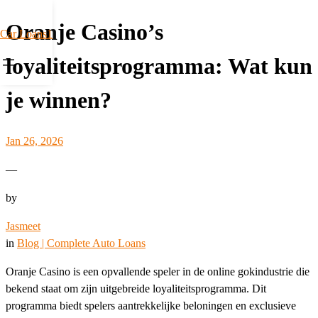
Oranje Casino’s
Car Loans1
loyaliteitsprogramma: Wat kun
je winnen?
Jan 26, 2026
—
by
Jasmeet
in
Blog | Complete Auto Loans
Oranje Casino is een opvallende speler in de online gokindustrie die
bekend staat om zijn uitgebreide loyaliteitsprogramma. Dit
programma biedt spelers aantrekkelijke beloningen en exclusieve