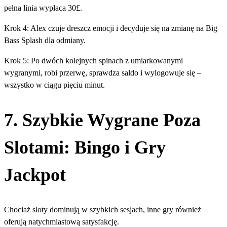
pełna linia wypłaca 30£.
Krok 4: Alex czuje dreszcz emocji i decyduje się na zmianę na Big
Bass Splash dla odmiany.
Krok 5: Po dwóch kolejnych spinach z umiarkowanymi
wygranymi, robi przerwę, sprawdza saldo i wylogowuje się –
wszystko w ciągu pięciu minut.
7. Szybkie Wygrane Poza
Slotami: Bingo i Gry
Jackpot
Chociaż sloty dominują w szybkich sesjach, inne gry również
oferują natychmiastową satysfakcję.