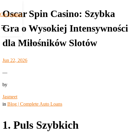
Oscar Spin Casino: Szybka
Car Loans1
Gra o Wysokiej Intensywności
dla Miłośników Slotów
Jun 22, 2026
—
by
Jasmeet
in
Blog | Complete Auto Loans
1. Puls Szybkich