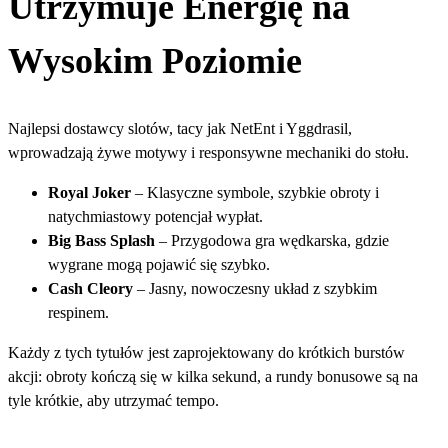
Utrzymuje Energię na
Wysokim Poziomie
Najlepsi dostawcy slotów, tacy jak NetEnt i Yggdrasil,
wprowadzają żywe motywy i responsywne mechaniki do stołu.
Royal Joker
– Klasyczne symbole, szybkie obroty i
natychmiastowy potencjał wypłat.
Big Bass Splash
– Przygodowa gra wędkarska, gdzie
wygrane mogą pojawić się szybko.
Cash Cleory
– Jasny, nowoczesny układ z szybkim
respinem.
Każdy z tych tytułów jest zaprojektowany do krótkich burstów
akcji: obroty kończą się w kilka sekund, a rundy bonusowe są na
tyle krótkie, aby utrzymać tempo.