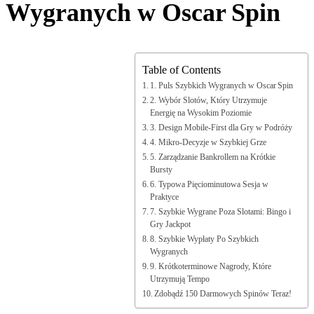
Wygranych w Oscar Spin
Table of Contents
1. Puls Szybkich Wygranych w Oscar Spin
2. Wybór Slotów, Który Utrzymuje
Energię na Wysokim Poziomie
3. Design Mobile-First dla Gry w Podróży
4. Mikro‑Decyzje w Szybkiej Grze
5. Zarządzanie Bankrollem na Krótkie
Bursty
6. Typowa Pięciominutowa Sesja w
Praktyce
7. Szybkie Wygrane Poza Slotami: Bingo i
Gry Jackpot
8. Szybkie Wypłaty Po Szybkich
Wygranych
9. Krótkoterminowe Nagrody, Które
Utrzymują Tempo
Zdobądź 150 Darmowych Spinów Teraz!