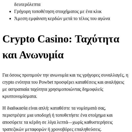
δευτερόλεπτα
Γρήγορη τοποθέτηση στοιχήματος με ένα κλικ
Άμεση εμφάνιση κερδών μετά το τέλος του αγώνα
Crypto Casino: Ταχύτητα
και Ανωνυμία
Για όσους προτιμούν την ανωνυμία και τις γρήγορες συναλλαγές, η
crypto ενότητα του Powbet προσφέρει καταθέσεις και αναλήψεις
με αστραπιαία ταχύτητα χρησιμοποιώντας δημοφιλείς
κρυπτονομίσματα.
Η διαδικασία είναι απλή: καταθέστε τα νομίσματά σας,
περιστρέψτε μια υποδοχή ή τοποθετήστε ένα στοίχημα και
αποσύρετε τα κέρδη σε λίγα λεπτά—χωρίς καθυστερήσεις
τραπεζικών μεταφορών ή χρονοβόρες επαληθεύσεις.