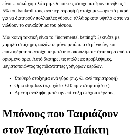
είναι φυσικά χαμηλότερη. Οι παίκτες στοιχηματίζουν συνήθως 1–
5% του bankroll τους ανά περιστροφή ή στοίχημα—αρκετά μικρό
για να διατηρούν πολλαπλές γύρους, αλλά αρκετά υψηλό ώστε να
νιώθουν το συναίσθημα του ρίσκου.
Μια κοινή τακτική είναι το “incremental betting”: ξεκινάτε με
χαμηλό στοίχημα, αυξάνετε μόνο μετά από σερί νικών, και
επαναφέρετε το στοίχημα μετά από οποιαδήποτε ήττα πέρα από το
ορισμένο όριο. Αυτό διατηρεί τις απώλειες προβλέψιμες,
μεγιστοποιώντας τις πιθανότητες γρήγορων κερδών.
Σταθερό στοίχημα ανά γύρο (π.χ. €1 ανά περιστροφή)
Οριο stop-loss (π.χ. χάστε €10 πριν σταματήσετε)
Άμεση ανάληψη μετά την επίτευξη στόχου κέρδους
Μπόνους που Ταιριάζουν
στον Ταχύτατο Παίκτη