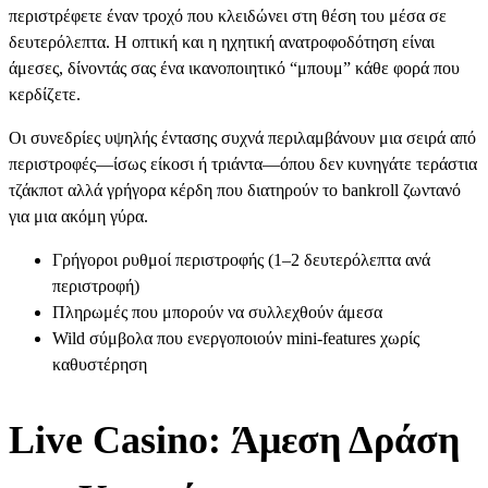
περιστρέφετε έναν τροχό που κλειδώνει στη θέση του μέσα σε
δευτερόλεπτα. Η οπτική και η ηχητική ανατροφοδότηση είναι
άμεσες, δίνοντάς σας ένα ικανοποιητικό “μπουμ” κάθε φορά που
κερδίζετε.
Οι συνεδρίες υψηλής έντασης συχνά περιλαμβάνουν μια σειρά από
περιστροφές—ίσως είκοσι ή τριάντα—όπου δεν κυνηγάτε τεράστια
τζάκποτ αλλά γρήγορα κέρδη που διατηρούν το bankroll ζωντανό
για μια ακόμη γύρα.
Γρήγοροι ρυθμοί περιστροφής (1–2 δευτερόλεπτα ανά
περιστροφή)
Πληρωμές που μπορούν να συλλεχθούν άμεσα
Wild σύμβολα που ενεργοποιούν mini‑features χωρίς
καθυστέρηση
Live Casino: Άμεση Δράση