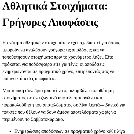
Αθλητικά Στοιχήματα:
Γρήγορες Αποφάσεις
Η ενότητα αθλητικών στοιχημάτων έχει σχεδιαστεί για όσους
μπορούν να αναλύσουν γρήγορα τις αποδόσεις και να
τοποθετήσουν στοιχήματα πριν το χρονόμετρο λήξει. Είτε
πρόκειται για ποδόσφαιρο είτε για τένις, οι αποδόσεις
ενημερώνονται σε πραγματικό χρόνο, επιτρέποντάς σας να
παίρνετε άμεσες αποφάσεις.
Μια τυπική συνεδρία μπορεί να περιλαμβάνει τοποθέτηση
στοιχήματος σε ένα ζωντανό αποτέλεσμα αγώνα και
παρακολούθηση του αποτελέσματος σε λίγα λεπτά—ιδανικό για
παίκτες που θέλουν να δουν άμεσα αποτελέσματα χωρίς να
περιμένουν το Σαββατοκύριακο.
Ενημερώσεις αποδόσεων σε πραγματικό χρόνο κάθε λίγα