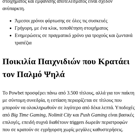
στοιχήματος και εμφάνισης αποτελέσματος είναι σχεδόν
ανύπαρκτη.
Άμεσοι χρόνοι φόρτωσης σε όλες τις συσκευές
Γρήγορη, με ένα κλικ, τοποθέτηση στοιχήματος
Ενημερώσεις σε πραγματικό χρόνο για τροχούς και ζωντανά
τραπέζια
Ποικιλία Παιχνιδιών που Κρατάει
τον Παλμό Ψηλά
Το Powbet προσφέρει πάνω από 3.500 τίτλους, αλλά για τον παίκτη
με σύντομη συνεδρία, η εστίαση περιορίζεται σε τίτλους που
μπορούν να ολοκληρωθούν σε λιγότερο από δέκα λεπτά. Υποδοχές
από
Big Time Gaming
,
Nolimit City
και
Push Gaming
είναι βασικές
επιλογές, επειδή συχνά διαθέτουν triggers δωρεάν περιστροφών
που σε κρατούν σε εγρήγορση χωρίς μεγάλες καθυστερήσεις.