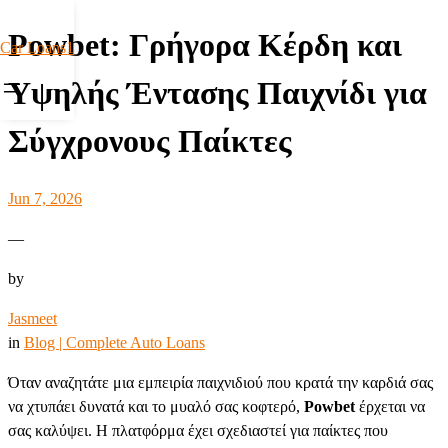
Powbet: Γρήγορα Κέρδη και
Car Loans1
Υψηλής Έντασης Παιχνίδι για
Σύγχρονους Παίκτες
Jun 7, 2026
—
by
Jasmeet
in
Blog | Complete Auto Loans
Όταν αναζητάτε μια εμπειρία παιχνιδιού που κρατά την καρδιά σας
να χτυπάει δυνατά και το μυαλό σας κοφτερό,
Powbet
έρχεται να
σας καλύψει. Η πλατφόρμα έχει σχεδιαστεί για παίκτες που