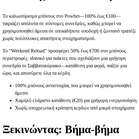
Το καλωσόρισμα μπόνους στο Powbet—100% έως €100—
ταιριάζει απόλυτα σε σύντομες συνεδρίες, καθώς μπορεί να
χρησιμοποιηθεί άμεσα σε οποιαδήποτε υποδοχή ή ζωντανό τραπέζι
χωρίς πολύπλοκες απαιτήσεις στοιχηματισμού.
Το “Weekend Reload” προσφέρει 50% έως €700 συν μπόνους
περιστροφές· ιδανικό για παίκτες που σχεδιάζουν μια γρήγορη
συνεδρία το Σαββατοκύριακο—κατάθεση μια φορά, παίξτε μια
ώρα, και αποσύρετε όλα τα κέρδη.
100% μπόνους αντιστοιχίας που μπορεί να χρησιμοποιηθεί
άμεσα
Χαμηλό ελάχιστο κατάθεση (€20) για γρήγορη ενεργοποίηση
Χωρίς υποχρεωτική κράτηση κερδών από μικρά στοιχήματα
Ξεκινώντας: Βήμα‑βήμα