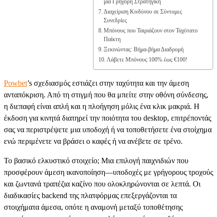
μια Γρήγορη Στρατηγική
Διαχείριση Κινδύνου σε Σύντομες
Συνεδρίες
Μπόνους που Ταιριάζουν στον Ταχύτατο
Παίκτη
Ξεκινώντας: Βήμα‑βήμα Διαδρομή
Λάβετε Μπόνους 100% έως €100!
Powbet
’s σχεδιασμός εστιάζει στην ταχύτητα και την άμεση
ανταπόκριση. Από τη στιγμή που θα μπείτε στην οθόνη σύνδεσης,
η διεπαφή είναι απλή και η πλοήγηση μόλις ένα κλικ μακριά. Η
έκδοση για κινητά διατηρεί την ποιότητα του desktop, επιτρέποντάς
σας να περιστρέψετε μια υποδοχή ή να τοποθετήσετε ένα στοίχημα
ενώ περιμένετε να βράσει ο καφές ή να ανέβετε σε τρένο.
Το βασικό ελκυστικό στοιχείο; Μια επιλογή παιχνιδιών που
προσφέρουν άμεση ικανοποίηση—υποδοχές με γρήγορους τροχούς
και ζωντανά τραπέζια καζίνο που ολοκληρώνονται σε λεπτά. Οι
διαδικασίες backend της πλατφόρμας επεξεργάζονται τα
στοιχήματα άμεσα, οπότε η αναμονή μεταξύ τοποθέτησης