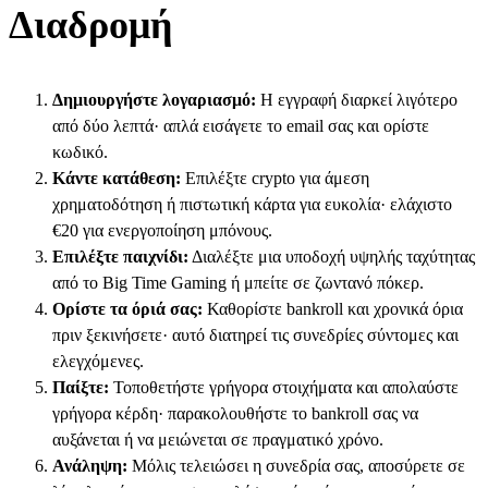
Διαδρομή
Δημιουργήστε λογαριασμό:
Η εγγραφή διαρκεί λιγότερο
από δύο λεπτά· απλά εισάγετε το email σας και ορίστε
κωδικό.
Κάντε κατάθεση:
Επιλέξτε crypto για άμεση
χρηματοδότηση ή πιστωτική κάρτα για ευκολία· ελάχιστο
€20 για ενεργοποίηση μπόνους.
Επιλέξτε παιχνίδι:
Διαλέξτε μια υποδοχή υψηλής ταχύτητας
από το Big Time Gaming ή μπείτε σε ζωντανό πόκερ.
Ορίστε τα όριά σας:
Καθορίστε bankroll και χρονικά όρια
πριν ξεκινήσετε· αυτό διατηρεί τις συνεδρίες σύντομες και
ελεγχόμενες.
Παίξτε:
Τοποθετήστε γρήγορα στοιχήματα και απολαύστε
γρήγορα κέρδη· παρακολουθήστε το bankroll σας να
αυξάνεται ή να μειώνεται σε πραγματικό χρόνο.
Ανάληψη:
Μόλις τελειώσει η συνεδρία σας, αποσύρετε σε