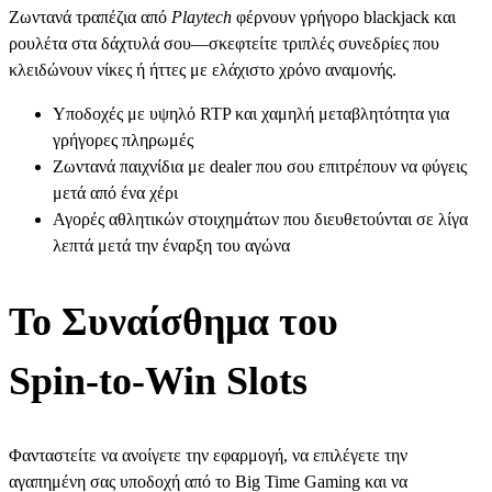
Ζωντανά τραπέζια από
Playtech
φέρνουν γρήγορο blackjack και
ρουλέτα στα δάχτυλά σου—σκεφτείτε τριπλές συνεδρίες που
κλειδώνουν νίκες ή ήττες με ελάχιστο χρόνο αναμονής.
Υποδοχές με υψηλό RTP και χαμηλή μεταβλητότητα για
γρήγορες πληρωμές
Ζωντανά παιχνίδια με dealer που σου επιτρέπουν να φύγεις
μετά από ένα χέρι
Αγορές αθλητικών στοιχημάτων που διευθετούνται σε λίγα
λεπτά μετά την έναρξη του αγώνα
Το Συναίσθημα του
Spin‑to‑Win Slots
Φανταστείτε να ανοίγετε την εφαρμογή, να επιλέγετε την
αγαπημένη σας υποδοχή από το Big Time Gaming και να