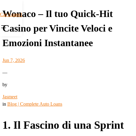
Wonaco – Il tuo Quick‑Hit
Car Loans1
Casino per Vincite Veloci e
Emozioni Instantanee
Jun 7, 2026
—
by
Jasmeet
in
Blog | Complete Auto Loans
1. Il Fascino di una Sprint