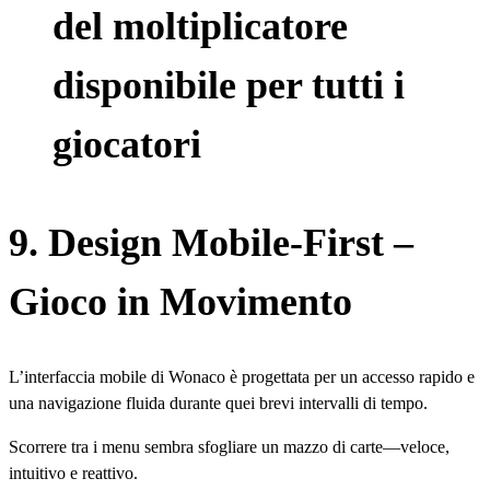
del moltiplicatore
disponibile per tutti i
giocatori
9. Design Mobile-First –
Gioco in Movimento
L’interfaccia mobile di Wonaco è progettata per un accesso rapido e
una navigazione fluida durante quei brevi intervalli di tempo.
Scorrere tra i menu sembra sfogliare un mazzo di carte—veloce,
intuitivo e reattivo.