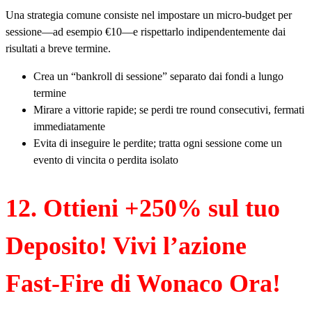
Una strategia comune consiste nel impostare un micro-budget per
sessione—ad esempio €10—e rispettarlo indipendentemente dai
risultati a breve termine.
Crea un “bankroll di sessione” separato dai fondi a lungo
termine
Mirare a vittorie rapide; se perdi tre round consecutivi, fermati
immediatamente
Evita di inseguire le perdite; tratta ogni sessione come un
evento di vincita o perdita isolato
12. Ottieni +250% sul tuo
Deposito! Vivi l’azione
Fast‑Fire di Wonaco Ora!