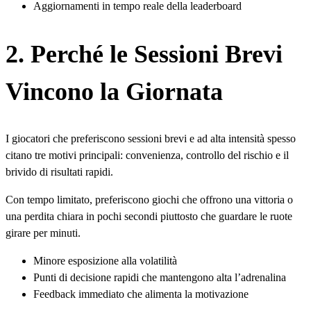
Aggiornamenti in tempo reale della leaderboard
2. Perché le Sessioni Brevi
Vincono la Giornata
I giocatori che preferiscono sessioni brevi e ad alta intensità spesso
citano tre motivi principali: convenienza, controllo del rischio e il
brivido di risultati rapidi.
Con tempo limitato, preferiscono giochi che offrono una vittoria o
una perdita chiara in pochi secondi piuttosto che guardare le ruote
girare per minuti.
Minore esposizione alla volatilità
Punti di decisione rapidi che mantengono alta l’adrenalina
Feedback immediato che alimenta la motivazione