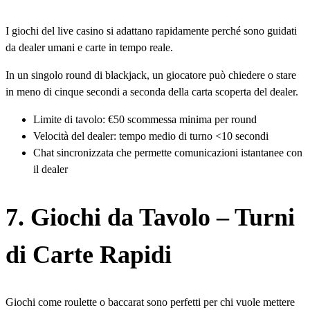
I giochi del live casino si adattano rapidamente perché sono guidati
da dealer umani e carte in tempo reale.
In un singolo round di blackjack, un giocatore può chiedere o stare
in meno di cinque secondi a seconda della carta scoperta del dealer.
Limite di tavolo: €50 scommessa minima per round
Velocità del dealer: tempo medio di turno <10 secondi
Chat sincronizzata che permette comunicazioni istantanee con
il dealer
7. Giochi da Tavolo – Turni
di Carte Rapidi
Giochi come roulette o baccarat sono perfetti per chi vuole mettere