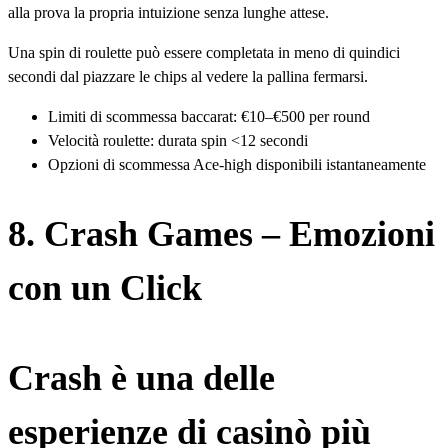
alla prova la propria intuizione senza lunghe attese.
Una spin di roulette può essere completata in meno di quindici
secondi dal piazzare le chips al vedere la pallina fermarsi.
Limiti di scommessa baccarat: €10–€500 per round
Velocità roulette: durata spin <12 secondi
Opzioni di scommessa Ace-high disponibili istantaneamente
8. Crash Games – Emozioni
con un Click
Crash è una delle
esperienze di casinò più