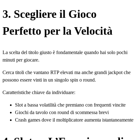
3. Scegliere il Gioco
Perfetto per la Velocità
La scelta del titolo giusto è fondamentale quando hai solo pochi
minuti per giocare.
Cerca titoli che vantano RTP elevati ma anche grandi jackpot che
possono essere vinti in un singolo spin o round.
Caratteristiche chiave da individuare:
Slot a bassa volatilità che premiano con frequenti vincite
Giochi da tavolo con round di scommessa brevi
Crash games dove il moltiplicatore aumenta istantaneamente