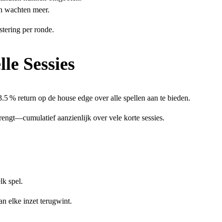
n wachten meer.
stering per ronde.
le Sessies
.5 % return op de house edge over alle spellen aan te bieden.
 brengt—cumulatief aanzienlijk over vele korte sessies.
lk spel.
van elke inzet terugwint.