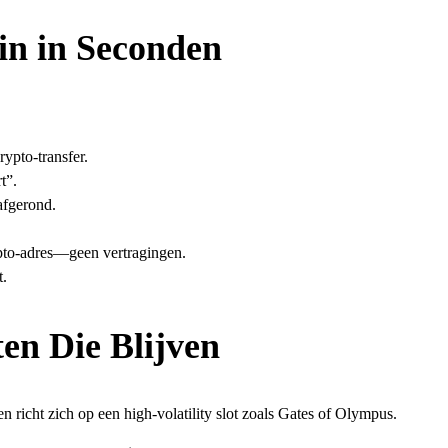
pin in Seconden
rypto‑transfer.
t”.
afgerond.
ypto‑adres—geen vertragingen.
t.
en Die Blijven
en richt zich op een high‑volatility slot zoals Gates of Olympus.