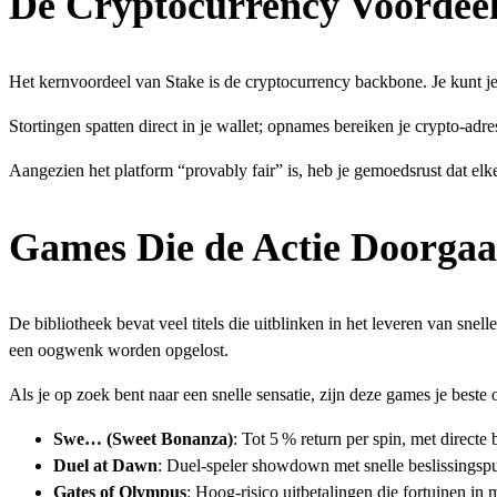
De Cryptocurrency Voordeel
Het kernvoordeel van Stake is de cryptocurrency backbone. Je kunt j
Stortingen spatten direct in je wallet; opnames bereiken je crypto‑ad
Aangezien het platform “provably fair” is, heb je gemoedsrust dat elke
Games Die de Actie Doorga
De bibliotheek bevat veel titels die uitblinken in het leveren van snel
een oogwenk worden opgelost.
Als je op zoek bent naar een snelle sensatie, zijn deze games je beste o
Swe… (Sweet Bonanza)
: Tot 5 % return per spin, met directe
Duel at Dawn
: Duel‑speler showdown met snelle beslissingsp
Gates of Olympus
: Hoog‑risico uitbetalingen die fortuinen i