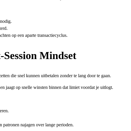
nodig.
terd.
hten op een aparte transactiecyclus.
t‑Session Mindset
etten die snel kunnen uitbetalen zonder te lang door te gaan.
 en jaagt op snelle winsten binnen dat limiet voordat je uitlogt.
eren.
en patronen najagen over lange perioden.