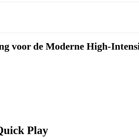
ng voor de Moderne High‑Intensi
Quick Play