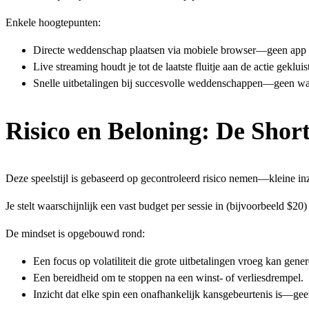
Enkele hoogtepunten:
Directe weddenschap plaatsen via mobiele browser—geen app 
Live streaming houdt je tot de laatste fluitje aan de actie gekluis
Snelle uitbetalingen bij succesvolle weddenschappen—geen wac
Risico en Beloning: De Shor
Deze speelstijl is gebaseerd op gecontroleerd risico nemen—kleine inz
Je stelt waarschijnlijk een vast budget per sessie in (bijvoorbeeld $20)
De mindset is opgebouwd rond:
Een focus op volatiliteit die grote uitbetalingen vroeg kan gener
Een bereidheid om te stoppen na een winst- of verliesdrempel.
Inzicht dat elke spin een onafhankelijk kansgebeurtenis is—ge