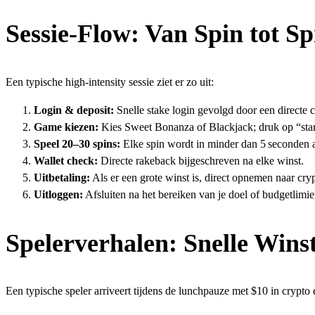
Sessie‑Flow: Van Spin tot S
Een typische high‑intensity sessie ziet er zo uit:
Login & deposit:
Snelle stake login gevolgd door een directe c
Game kiezen:
Kies Sweet Bonanza of Blackjack; druk op “star
Speel 20–30 spins:
Elke spin wordt in minder dan 5 seconden 
Wallet check:
Directe rakeback bijgeschreven na elke winst.
Uitbetaling:
Als er een grote winst is, direct opnemen naar cr
Uitloggen:
Afsluiten na het bereiken van je doel of budgetlimie
Spelerverhalen: Snelle Winst
Een typische speler arriveert tijdens de lunchpauze met $10 in crypto 