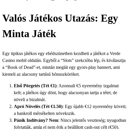
Valós Játékos Utazás: Egy
Minta Játék
Egy tipikus játékos egy ebédszünetben kezdheti a játékot a Verde
Casino mobil oldalán. Egyből a “Slots” szekcióba lép, és kiválasztja
a “Book of Dead”-et, miután meglát egy gyors‑play bannert, ami
kiemeli az alacsony tartású bónuszköröket.
Első Pörgetés (Tét €1)
: Azonnali €5 nyeremény izgalmat
kelt; a játékos úgy dönt, hogy alacsonyan tartja a tétet, de
növeli a bizalmát.
Apró Növelés (Tét €1.50)
: Egy újabb €12 nyeremény követi;
a bankroll mérsékelten növekszik.
Pánik Indítvány? Nem
: Nincs jelentős veszteség; nyugodtan
folytatják, amíg el nem érik a beállított cash‑out célt (€50).