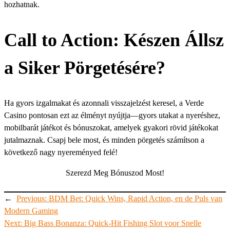
hozhatnak.
Call to Action: Készen Állsz
a Siker Pörgetésére?
Ha gyors izgalmakat és azonnali visszajelzést keresel, a Verde
Casino pontosan ezt az élményt nyújtja—gyors utakat a nyeréshez,
mobilbarát játékot és bónuszokat, amelyek gyakori rövid játékokat
jutalmaznak. Csapj bele most, és minden pörgetés számítson a
következő nagy nyereményed felé!
Szerezd Meg Bónuszod Most!
←
Previous:
BDM Bet: Quick Wins, Rapid Action, en de Puls van
Modern Gaming
Next:
Big Bass Bonanza: Quick‑Hit Fishing Slot voor Snelle