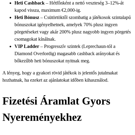
Heti Cashback
– Hétfőnként a nettó veszteség 3–12%-át
kapod vissza, maximum €2,000-ig.
Heti Bónusz
– Csütörtöktől szombatig a játékosok szintalapú
bónuszokat igényelhetnek, amelyek 70% plusz ingyen
pörgetéseket vagy akár 200% plusz nagyobb ingyen pörgetés
csomagokat kínálnak.
VIP Ladder
– Progresszív szintek (Leprechaun-tól a
Diamond Overlordig) magasabb cashback arányokat és
bőkezűbb heti bónuszokat nyitnak meg.
A lényeg, hogy a gyakori rövid játékok is jelentős jutalmakat
hozhatnak, ha ezeket az ajánlatokat időben kihasználod.
Fizetési Áramlat Gyors
Nyereményekhez