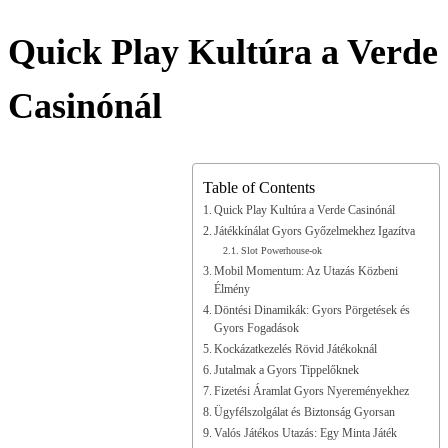
Quick Play Kultúra a Verde
Casinónál
Table of Contents
Quick Play Kultúra a Verde Casinónál
Játékkínálat Gyors Győzelmekhez Igazítva
Slot Powerhouse-ok
Mobil Momentum: Az Utazás Közbeni
Élmény
Döntési Dinamikák: Gyors Pörgetések és
Gyors Fogadások
Kockázatkezelés Rövid Játékoknál
Jutalmak a Gyors Tippelőknek
Fizetési Áramlat Gyors Nyereményekhez
Ügyfélszolgálat és Biztonság Gyorsan
Valós Játékos Utazás: Egy Minta Játék