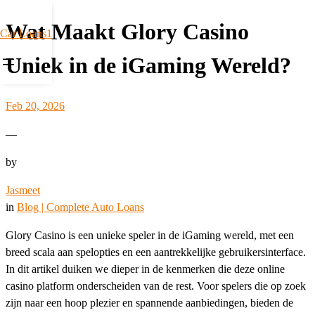
Wat Maakt Glory Casino
Car Loans1
Uniek in de iGaming Wereld?
Feb 20, 2026
—
by
Jasmeet
in
Blog | Complete Auto Loans
Glory Casino is een unieke speler in de iGaming wereld, met een
breed scala aan spelopties en een aantrekkelijke gebruikersinterface.
In dit artikel duiken we dieper in de kenmerken die deze online
casino platform onderscheiden van de rest. Voor spelers die op zoek
zijn naar een hoop plezier en spannende aanbiedingen, bieden de