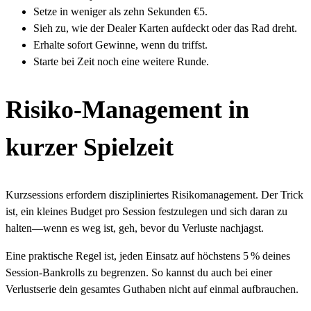
Setze in weniger als zehn Sekunden €5.
Sieh zu, wie der Dealer Karten aufdeckt oder das Rad dreht.
Erhalte sofort Gewinne, wenn du triffst.
Starte bei Zeit noch eine weitere Runde.
Risiko-Management in
kurzer Spielzeit
Kurzsessions erfordern diszipliniertes Risikomanagement. Der Trick
ist, ein kleines Budget pro Session festzulegen und sich daran zu
halten—wenn es weg ist, geh, bevor du Verluste nachjagst.
Eine praktische Regel ist, jeden Einsatz auf höchstens 5 % deines
Session-Bankrolls zu begrenzen. So kannst du auch bei einer
Verlustserie dein gesamtes Guthaben nicht auf einmal aufbrauchen.