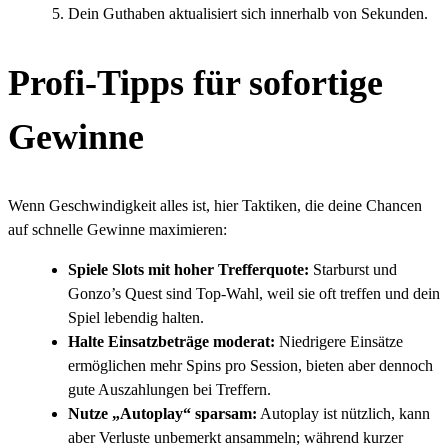
Dein Guthaben aktualisiert sich innerhalb von Sekunden.
Profi-Tipps für sofortige
Gewinne
Wenn Geschwindigkeit alles ist, hier Taktiken, die deine Chancen
auf schnelle Gewinne maximieren:
Spiele Slots mit hoher Trefferquote:
Starburst und
Gonzo’s Quest sind Top‑Wahl, weil sie oft treffen und dein
Spiel lebendig halten.
Halte Einsatzbeträge moderat:
Niedrigere Einsätze
ermöglichen mehr Spins pro Session, bieten aber dennoch
gute Auszahlungen bei Treffern.
Nutze „Autoplay“ sparsam:
Autoplay ist nützlich, kann
aber Verluste unbemerkt ansammeln; während kurzer