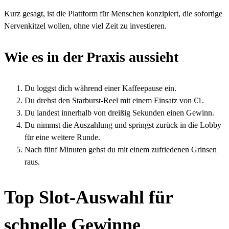
Kurz gesagt, ist die Plattform für Menschen konzipiert, die sofortige
Nervenkitzel wollen, ohne viel Zeit zu investieren.
Wie es in der Praxis aussieht
Du loggst dich während einer Kaffeepause ein.
Du drehst den Starburst-Reel mit einem Einsatz von €1.
Du landest innerhalb von dreißig Sekunden einen Gewinn.
Du nimmst die Auszahlung und springst zurück in die Lobby
für eine weitere Runde.
Nach fünf Minuten gehst du mit einem zufriedenen Grinsen
raus.
Top Slot-Auswahl für
schnelle Gewinne