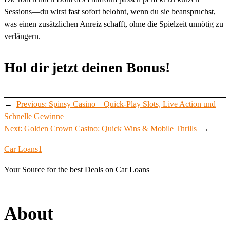
Sessions—du wirst fast sofort belohnt, wenn du sie beanspruchst,
was einen zusätzlichen Anreiz schafft, ohne die Spielzeit unnötig zu
verlängern.
Hol dir jetzt deinen Bonus!
←
Previous:
Spinsy Casino – Quick‑Play Slots, Live Action und
Schnelle Gewinne
Next:
Golden Crown Casino: Quick Wins & Mobile Thrills
→
Car Loans1
Your Source for the best Deals on Car Loans
About