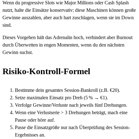
Wenn du progressive Slots wie Major Millions oder Cash Splash
nutzt, halte die Einsätze konservativ; diese Maschinen können große
Gewinne auszahlen, aber auch hart zuschlagen, wenn sie im Down
sind.
Dieses Vorgehen hält das Adrenalin hoch, verhindert aber Burnout
durch Überwetten in engen Momenten, wenn du den nächsten
Gewinn suchst.
Risiko‑Kontroll-Formel
Bestimme dein gesamtes Session-Bankroll (z.B. €20).
Setze maximalen Einsatz pro Dreh (5 % → €1).
Verfolge Gewinne/Verluste nach jeweils fünf Drehungen.
Wenn eine Verlustserie > 3 Drehungen beträgt, mach eine
Pause oder höre auf.
Passe die Einsatzgröße nur nach Überprüfung des Session-
Ergebnisses an.