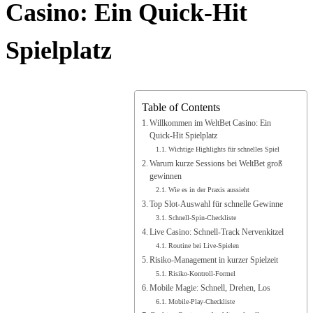
Casino: Ein Quick‑Hit
Spielplatz
Table of Contents
Willkommen im WeltBet Casino: Ein
Quick‑Hit Spielplatz
Wichtige Highlights für schnelles Spiel
Warum kurze Sessions bei WeltBet groß
gewinnen
Wie es in der Praxis aussieht
Top Slot-Auswahl für schnelle Gewinne
Schnell‑Spin-Checkliste
Live Casino: Schnell‑Track Nervenkitzel
Routine bei Live-Spielen
Risiko-Management in kurzer Spielzeit
Risiko‑Kontroll-Formel
Mobile Magie: Schnell, Drehen, Los
Mobile-Play-Checkliste