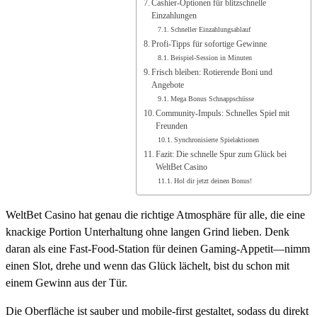
Cashier-Optionen für blitzschnelle
Einzahlungen
Schneller Einzahlungsablauf
Profi-Tipps für sofortige Gewinne
Beispiel‑Session in Minuten
Frisch bleiben: Rotierende Boni und
Angebote
Mega Bonus Schnappschüsse
Community-Impuls: Schnelles Spiel mit
Freunden
Synchronisierte Spielaktionen
Fazit: Die schnelle Spur zum Glück bei
WeltBet Casino
Hol dir jetzt deinen Bonus!
WeltBet Casino hat genau die richtige Atmosphäre für alle, die eine
knackige Portion Unterhaltung ohne langen Grind lieben. Denk
daran als eine Fast-Food‑Station für deinen Gaming-Appetit—nimm
einen Slot, drehe und wenn das Glück lächelt, bist du schon mit
einem Gewinn aus der Tür.
Die Oberfläche ist sauber und mobile‑first gestaltet, sodass du direkt