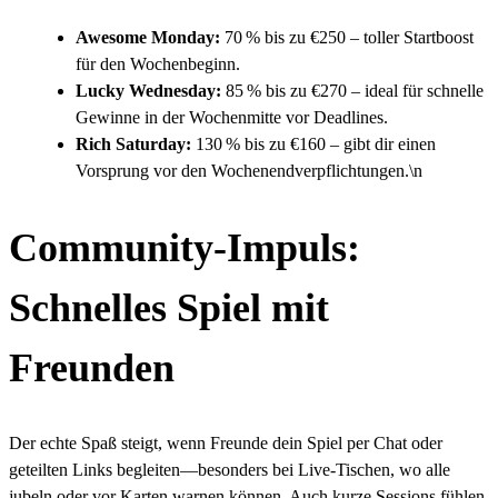
Awesome Monday:
70 % bis zu €250 – toller Startboost
für den Wochenbeginn.
Lucky Wednesday:
85 % bis zu €270 – ideal für schnelle
Gewinne in der Wochenmitte vor Deadlines.
Rich Saturday:
130 % bis zu €160 – gibt dir einen
Vorsprung vor den Wochenendverpflichtungen.\n
Community-Impuls:
Schnelles Spiel mit
Freunden
Der echte Spaß steigt, wenn Freunde dein Spiel per Chat oder
geteilten Links begleiten—besonders bei Live-Tischen, wo alle
jubeln oder vor Karten warnen können. Auch kurze Sessions fühlen