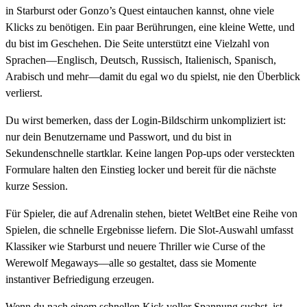
in Starburst oder Gonzo’s Quest eintauchen kannst, ohne viele
Klicks zu benötigen. Ein paar Berührungen, eine kleine Wette, und
du bist im Geschehen. Die Seite unterstützt eine Vielzahl von
Sprachen—Englisch, Deutsch, Russisch, Italienisch, Spanisch,
Arabisch und mehr—damit du egal wo du spielst, nie den Überblick
verlierst.
Du wirst bemerken, dass der Login-Bildschirm unkompliziert ist:
nur dein Benutzername und Passwort, und du bist in
Sekundenschnelle startklar. Keine langen Pop‑ups oder versteckten
Formulare halten den Einstieg locker und bereit für die nächste
kurze Session.
Für Spieler, die auf Adrenalin stehen, bietet WeltBet eine Reihe von
Spielen, die schnelle Ergebnisse liefern. Die Slot-Auswahl umfasst
Klassiker wie Starburst und neuere Thriller wie Curse of the
Werewolf Megaways—alle so gestaltet, dass sie Momente
instantiver Befriedigung erzeugen.
Wenn du nach einem schnellen Kick voller Spannung suchst, ist