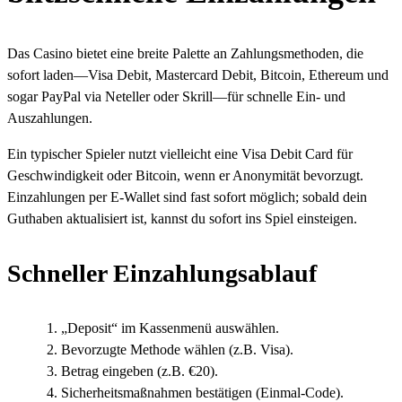
Das Casino bietet eine breite Palette an Zahlungsmethoden, die
sofort laden—Visa Debit, Mastercard Debit, Bitcoin, Ethereum und
sogar PayPal via Neteller oder Skrill—für schnelle Ein- und
Auszahlungen.
Ein typischer Spieler nutzt vielleicht eine Visa Debit Card für
Geschwindigkeit oder Bitcoin, wenn er Anonymität bevorzugt.
Einzahlungen per E‑Wallet sind fast sofort möglich; sobald dein
Guthaben aktualisiert ist, kannst du sofort ins Spiel einsteigen.
Schneller Einzahlungsablauf
„Deposit“ im Kassenmenü auswählen.
Bevorzugte Methode wählen (z.B. Visa).
Betrag eingeben (z.B. €20).
Sicherheitsmaßnahmen bestätigen (Einmal-Code).