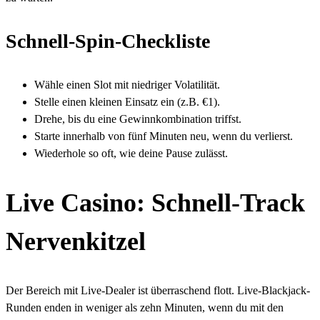
Schnell‑Spin-Checkliste
Wähle einen Slot mit niedriger Volatilität.
Stelle einen kleinen Einsatz ein (z.B. €1).
Drehe, bis du eine Gewinnkombination triffst.
Starte innerhalb von fünf Minuten neu, wenn du verlierst.
Wiederhole so oft, wie deine Pause zulässt.
Live Casino: Schnell‑Track
Nervenkitzel
Der Bereich mit Live-Dealer ist überraschend flott. Live-Blackjack-
Runden enden in weniger als zehn Minuten, wenn du mit den