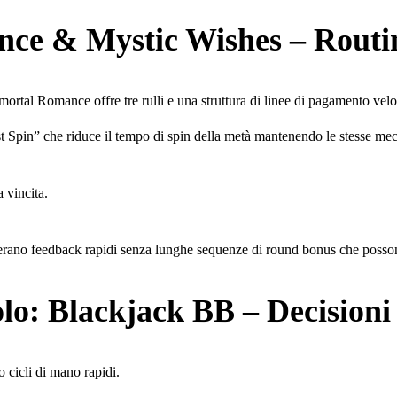
nce & Mystic Wishes – Routin
ortal Romance offre tre rulli e una struttura di linee di pagamento veloc
st Spin” che riduce il tempo di spin della metà mantenendo le stesse m
 vincita.
siderano feedback rapidi senza lunghe sequenze di round bonus che posson
olo: Blackjack BB – Decisioni
 cicli di mano rapidi.