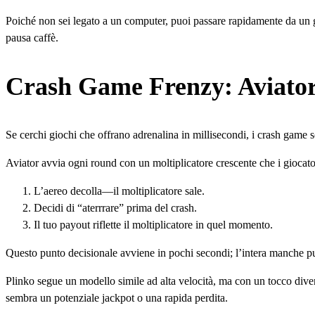
Poiché non sei legato a un computer, puoi passare rapidamente da un gi
pausa caffè.
Crash Game Frenzy: Aviator
Se cerchi giochi che offrano adrenalina in millisecondi, i crash game so
Aviator avvia ogni round con un moltiplicatore crescente che i giocat
L’aereo decolla—il moltiplicatore sale.
Decidi di “aterrrare” prima del crash.
Il tuo payout riflette il moltiplicatore in quel momento.
Questo punto decisionale avviene in pochi secondi; l’intera manche pu
Plinko segue un modello simile ad alta velocità, ma con un tocco diver
sembra un potenziale jackpot o una rapida perdita.