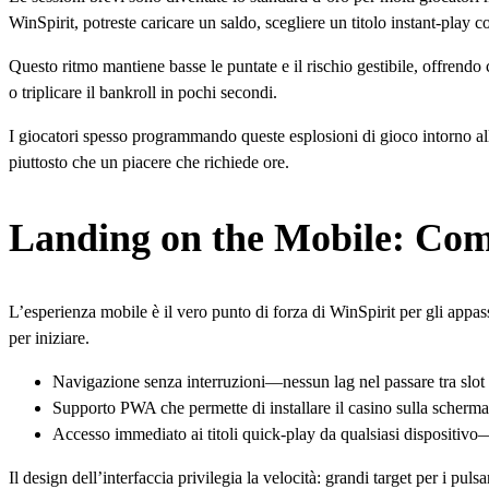
WinSpirit, potreste caricare un saldo, scegliere un titolo instant‑play 
Questo ritmo mantiene basse le puntate e il rischio gestibile, offren
o triplicare il bankroll in pochi secondi.
I giocatori spesso programmando queste esplosioni di gioco intorno a
piuttosto che un piacere che richiede ore.
Landing on the Mobile: Com
L’esperienza mobile è il vero punto di forza di WinSpirit per gli appas
per iniziare.
Navigazione senza interruzioni—nessun lag nel passare tra slot e
Supporto PWA che permette di installare il casino sulla schermat
Accesso immediato ai titoli quick‑play da qualsiasi disposit
Il design dell’interfaccia privilegia la velocità: grandi target per i p