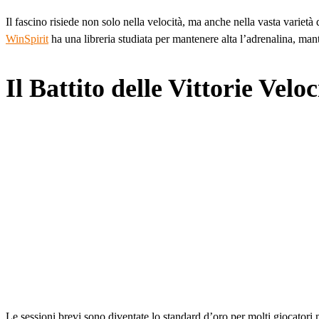
Il fascino risiede non solo nella velocità, ma anche nella vasta variet
WinSpirit
ha una libreria studiata per mantenere alta l’adrenalina, man
Il Battito delle Vittorie Vel
Le sessioni brevi sono diventate lo standard d’oro per molti giocatori 