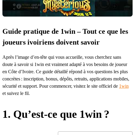
Guide pratique de 1win – Tout ce que les
joueurs ivoiriens doivent savoir
Après l’image d’en‑tête qui vous accueille, vous cherchez sans
doute à savoir si 1win est vraiment adapté à vos besoins de joueur
en Côte d’Ivoire. Ce guide détaillé répond à vos questions les plus
concrètes : inscription, bonus, dépôts, retraits, applications mobiles,
sécurité et support. Pour commencer, visitez le site officiel de
1win
et suivez le fil.
1. Qu’est‑ce que 1win ?