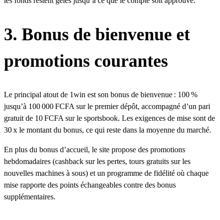
les fonds restent gelés jusqu’à ce que le compte soit approuvé.
3. Bonus de bienvenue et
promotions courantes
Le principal atout de 1win est son bonus de bienvenue : 100 %
jusqu’à 100 000 FCFA sur le premier dépôt, accompagné d’un pari
gratuit de 10 FCFA sur le sportsbook. Les exigences de mise sont de
30 x le montant du bonus, ce qui reste dans la moyenne du marché.
En plus du bonus d’accueil, le site propose des promotions
hebdomadaires (cashback sur les pertes, tours gratuits sur les
nouvelles machines à sous) et un programme de fidélité où chaque
mise rapporte des points échangeables contre des bonus
supplémentaires.