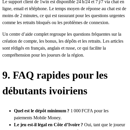
Le support client de 1win est disponible 24 h/24 et 7 j/7 via chat en
ligne, email et téléphone. Le temps moyen de réponse au chat est de
moins de 2 minutes, ce qui est rassurant pour les questions urgentes
comme les retraits bloqués ou les problèmes de connexion.
Un centre d’aide complet regroupe les questions fréquentes sur la
création de compte, les bonus, les dépôts et les retraits. Les articles
sont rédigés en français, anglais et russe, ce qui facilite la
compréhension pour les joueurs de la région.
9. FAQ rapides pour les
débutants ivoiriens
Quel est le dépôt minimum ?
1 000 FCFA pour les
paiements Mobile Money.
Le jeu est‑il légal en Côte d’Ivoire ?
Oui, tant que le joueur