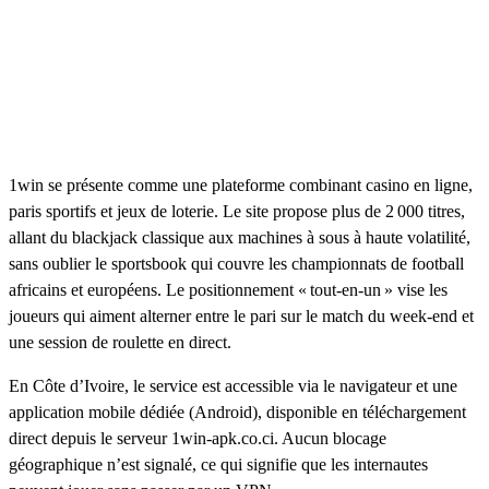
1win se présente comme une plateforme combinant casino en ligne,
paris sportifs et jeux de loterie. Le site propose plus de 2 000 titres,
allant du blackjack classique aux machines à sous à haute volatilité,
sans oublier le sportsbook qui couvre les championnats de football
africains et européens. Le positionnement « tout‑en‑un » vise les
joueurs qui aiment alterner entre le pari sur le match du week‑end et
une session de roulette en direct.
En Côte d’Ivoire, le service est accessible via le navigateur et une
application mobile dédiée (Android), disponible en téléchargement
direct depuis le serveur 1win‑apk.co.ci. Aucun blocage
géographique n’est signalé, ce qui signifie que les internautes