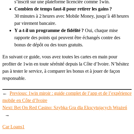
s’inscrit sur une plateforme licenciée comme 1win.
Combien de temps faut‑il pour retirer les gains ?
30 minutes à 2 heures avec Mobile Money, jusqu’à 48 heures
par virement bancaire.
Y a‑t‑il un programme de fidélité ?
Oui, chaque mise
rapporte des points qui peuvent être échangés contre des
bonus de dépôt ou des tours gratuits.
En suivant ce guide, vous avez toutes les cartes en main pour
profiter de 1win en toute sérénité depuis la Côte d’Ivoire. N’hésitez
pas à tester le service, à comparer les bonus et à jouer de façon
responsable.
←
Previous:
1win miroir : guide complet de l’app et de l’expérience
mobile en Côte d’Ivoire
Next:
Bet On Red Casino: Szybka Gra dla Ekscytujących Wrażeń
→
Car Loans1