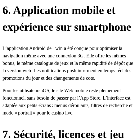
6. Application mobile et
expérience sur smartphone
L’application Android de 1win a été conçue pour optimiser la
navigation même avec une connexion 3G. Elle offre les mêmes
bonus, le même catalogue de jeux et la même rapidité de dépôt que
la version web. Les notifications push informent en temps réel des
promotions du jour et des changements de cote.
Pour les utilisateurs iOS, le site Web mobile reste pleinement
fonctionnel, sans besoin de passer par l’App Store. L’interface est
adaptée aux petits écrans : menus déroulants, filtres de recherche et
mode « portrait » pour le casino live.
7. Sécurité, licences et jeu