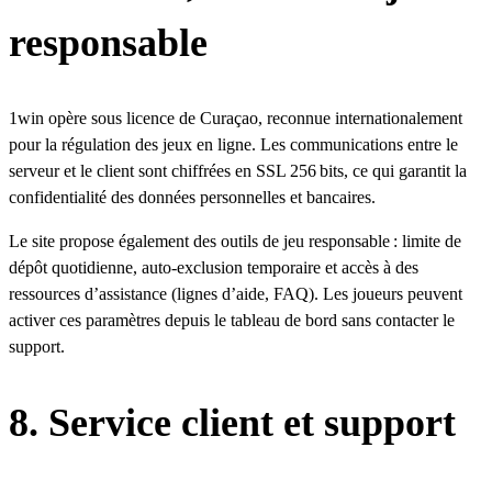
responsable
1win opère sous licence de Curaçao, reconnue internationalement
pour la régulation des jeux en ligne. Les communications entre le
serveur et le client sont chiffrées en SSL 256 bits, ce qui garantit la
confidentialité des données personnelles et bancaires.
Le site propose également des outils de jeu responsable : limite de
dépôt quotidienne, auto‑exclusion temporaire et accès à des
ressources d’assistance (lignes d’aide, FAQ). Les joueurs peuvent
activer ces paramètres depuis le tableau de bord sans contacter le
support.
8. Service client et support