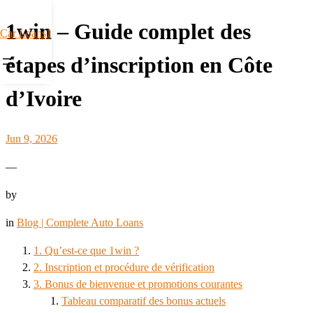
1win – Guide complet des
Car Loans1
étapes d’inscription en Côte
d’Ivoire
Jun 9, 2026
—
by
in
Blog | Complete Auto Loans
1. Qu’est‑ce que 1win ?
2. Inscription et procédure de vérification
3. Bonus de bienvenue et promotions courantes
Tableau comparatif des bonus actuels