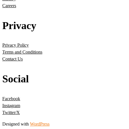
Careers
Privacy
Privacy Policy
Terms and Conditions
Contact Us
Social
Facebook
Instagram
Twitter/X
Designed with
WordPress