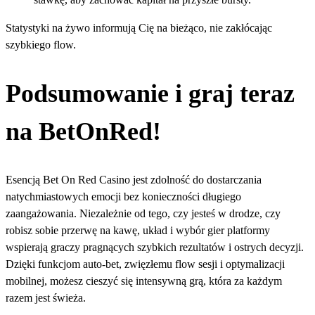
Statystyki na żywo informują Cię na bieżąco, nie zakłócając
szybkiego flow.
Podsumowanie i graj teraz
na BetOnRed!
Esencją Bet On Red Casino jest zdolność do dostarczania
natychmiastowych emocji bez konieczności długiego
zaangażowania. Niezależnie od tego, czy jesteś w drodze, czy
robisz sobie przerwę na kawę, układ i wybór gier platformy
wspierają graczy pragnących szybkich rezultatów i ostrych decyzji.
Dzięki funkcjom auto‑bet, zwięzłemu flow sesji i optymalizacji
mobilnej, możesz cieszyć się intensywną grą, która za każdym
razem jest świeża.