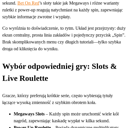
sekund.
Bet On Red
’s sloty takie jak Megaways i różne warianty
ruletki z power‑up reagują natychmiast na każdy spin, zapewniając
szybkie informacje zwrotne i wypłaty.
Co wyróżnia to doświadczenie, to rytm. Układ jest przejrzysty: duży
ekran centralny, prosta linia zakładów i pojedynczy przycisk „Spin”.
Brak skomplikowanych menu czy długich tutoriali—tylko szybka
droga od kliknięcia do wyniku.
Wybór odpowiedniej gry: Slots &
Live Roulette
Gracze, którzy preferują krótkie serie, często wybierają tytuły
łączące wysoką zmienność z szybkim obrotem koła.
Megaways Slots
– Każdy spin może uruchomić wiele kół
nagród, zapewniając kaskadę wypłat w kilka sekund.
Power Up Roulette
– Posiada dynamiczne multiplikatory,