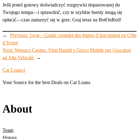
Jeśli jesteś gotowy doświadczyć rozgrywki dopasowanej do
Twojego tempa—i sprawdzić, czy te szybkie bursty mogą się
opłacić—czas zanurzyć się w grze. Graj teraz na BetOnRed!
←
Previous:
1win – Guide complet des étapes d’inscription en Côte
d’Ivoire
Next:
Wonaco Casino: Vinti Rapidi e Gioco Mobile per Giocatori
ad Alta Velocità
→
Car Loans1
Your Source for the best Deals on Car Loans
About
Team
History