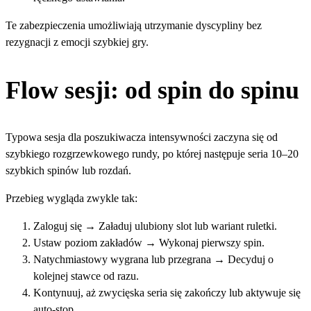
Te zabezpieczenia umożliwiają utrzymanie dyscypliny bez
rezygnacji z emocji szybkiej gry.
Flow sesji: od spin do spinu
Typowa sesja dla poszukiwacza intensywności zaczyna się od
szybkiego rozgrzewkowego rundy, po której następuje seria 10–20
szybkich spinów lub rozdań.
Przebieg wygląda zwykle tak:
Zaloguj się → Załaduj ulubiony slot lub wariant ruletki.
Ustaw poziom zakładów → Wykonaj pierwszy spin.
Natychmiastowy wygrana lub przegrana → Decyduj o
kolejnej stawce od razu.
Kontynuuj, aż zwycięska seria się zakończy lub aktywuje się
auto‑stop.