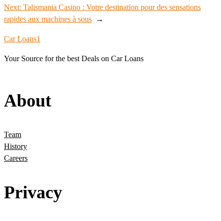
Next:
Talismania Casino : Votre destination pour des sensations
rapides aux machines à sous
→
Car Loans1
Your Source for the best Deals on Car Loans
About
Team
History
Careers
Privacy