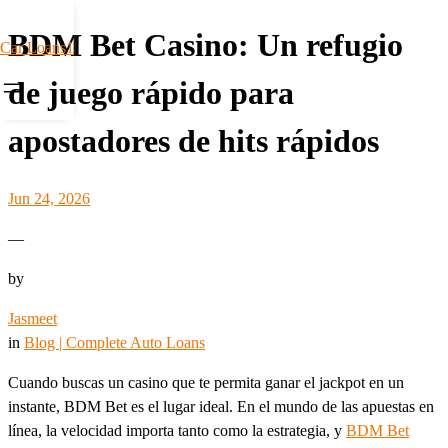
BDM Bet Casino: Un refugio
Car Loans1
de juego rápido para
apostadores de hits rápidos
Jun 24, 2026
—
by
Jasmeet
in
Blog | Complete Auto Loans
Cuando buscas un casino que te permita ganar el jackpot en un
instante, BDM Bet es el lugar ideal. En el mundo de las apuestas en
línea, la velocidad importa tanto como la estrategia, y
BDM Bet