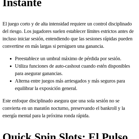
Instante
El juego corto y de alta intensidad requiere un control disciplinado
del riesgo. Los jugadores suelen establecer límites estrictos antes de
incluso iniciar sesión, entendiendo que las sesiones rápidas pueden
convertirse en más largas si persiguen una ganancia.
Preestablece un umbral máximo de pérdida por sesión.
Utiliza funciones de auto‑cashout cuando estén disponibles
para asegurar ganancias.
Alterna entre juegos más arriesgados y más seguros para
equilibrar la exposición general.
Este enfoque disciplinado asegura que una sola sesión no se
convierta en un maratón nocturno, preservando el bankroll y la
energía mental para la próxima ronda rápida.
Quick Spin Slots: El Pulso