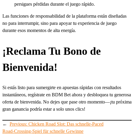
persigues pérdidas durante el juego rápido.
Las funciones de responsabilidad de la plataforma están diseñadas
no para interrumpir, sino para apoyar tu experiencia de juego
durante esos momentos de alta energía.
¡Reclama Tu Bono de
Bienvenida!
Si estás listo para sumergirte en apuestas rápidas con resultados
instantáneos, regístrate en BDM Bet ahora y desbloquea tu generosa
oferta de bienvenida. No dejes que pase otro momento—¡tu próxima
gran ganancia podría estar a solo unos clics!
←
Previous:
Chicken Road Slot: Das schnelle‑Paced
Road‑Crossing-Spiel für schnelle Gewinne