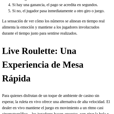
Si hay una ganancia, el pago se acredita en segundos.
Si no, el jugador pasa inmediatamente a otro giro o juego.
La sensación de ver cómo los números se alinean en tiempo real
alimenta la emoción y mantiene a los jugadores involucrados
durante el tiempo justo para sentirse realizados.
Live Roulette: Una
Experiencia de Mesa
Rápida
Para quienes disfrutan de un toque de ambiente de casino sin
esperar, la ruleta en vivo ofrece una alternativa de alta velocidad. El
dealer en vivo mantiene el juego en movimiento a un ritmo casi
cinematográfico—los jugadores hacen apuestas, ven girar la bola y