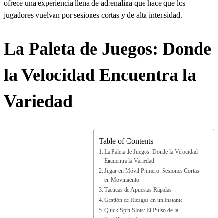
ofrece una experiencia llena de adrenalina que hace que los
jugadores vuelvan por sesiones cortas y de alta intensidad.
La Paleta de Juegos: Donde
la Velocidad Encuentra la
Variedad
Table of Contents
La Paleta de Juegos: Donde la Velocidad
Encuentra la Variedad
Jugar en Móvil Primero: Sesiones Cortas
en Movimiento
Tácticas de Apuestas Rápidas
Gestión de Riesgos en un Instante
Quick Spin Slots: El Pulso de la