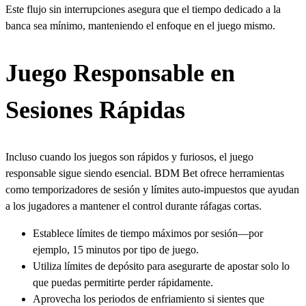
Este flujo sin interrupciones asegura que el tiempo dedicado a la
banca sea mínimo, manteniendo el enfoque en el juego mismo.
Juego Responsable en
Sesiones Rápidas
Incluso cuando los juegos son rápidos y furiosos, el juego
responsable sigue siendo esencial. BDM Bet ofrece herramientas
como temporizadores de sesión y límites auto‑impuestos que ayudan
a los jugadores a mantener el control durante ráfagas cortas.
Establece límites de tiempo máximos por sesión—por
ejemplo, 15 minutos por tipo de juego.
Utiliza límites de depósito para asegurarte de apostar solo lo
que puedas permitirte perder rápidamente.
Aprovecha los periodos de enfriamiento si sientes que