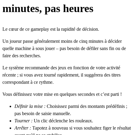
minutes, pas heures
Le cœur de ce gameplay est la rapidité de décision.
Un joueur passe généralement moins de cinq minutes à décider
quelle machine à sous jouer – pas besoin de défiler sans fin ou de
faire des recherches.
Le système recommande des jeux en fonction de votre activité
récente ; si vous avez tourné rapidement, il suggérera des titres
correspondant à ce rythme.
Vous définissez votre mise en quelques secondes et c’est parti !
Définir la mise :
Choisissez parmi des montants prédéfinis ;
pas besoin de saisie manuelle.
Tourner :
Un clic déclenche les rouleaux.
Arrêter :
Tapotez à nouveau si vous souhaitez figer le résultat