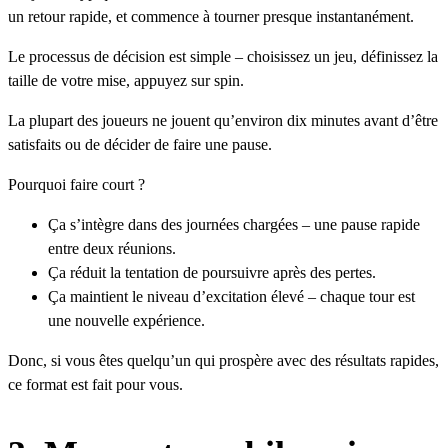
un retour rapide, et commence à tourner presque instantanément.
Le processus de décision est simple – choisissez un jeu, définissez la
taille de votre mise, appuyez sur spin.
La plupart des joueurs ne jouent qu’environ dix minutes avant d’être
satisfaits ou de décider de faire une pause.
Pourquoi faire court ?
Ça s’intègre dans des journées chargées – une pause rapide
entre deux réunions.
Ça réduit la tentation de poursuivre après des pertes.
Ça maintient le niveau d’excitation élevé – chaque tour est
une nouvelle expérience.
Donc, si vous êtes quelqu’un qui prospère avec des résultats rapides,
ce format est fait pour vous.