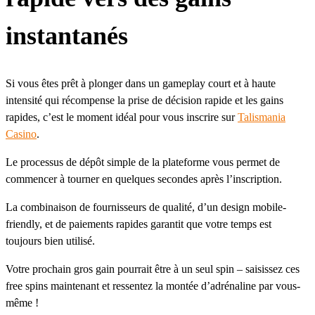
instantanés
Si vous êtes prêt à plonger dans un gameplay court et à haute
intensité qui récompense la prise de décision rapide et les gains
rapides, c’est le moment idéal pour vous inscrire sur
Talismania
Casino
.
Le processus de dépôt simple de la plateforme vous permet de
commencer à tourner en quelques secondes après l’inscription.
La combinaison de fournisseurs de qualité, d’un design mobile-
friendly, et de paiements rapides garantit que votre temps est
toujours bien utilisé.
Votre prochain gros gain pourrait être à un seul spin – saisissez ces
free spins maintenant et ressentez la montée d’adrénaline par vous-
même !