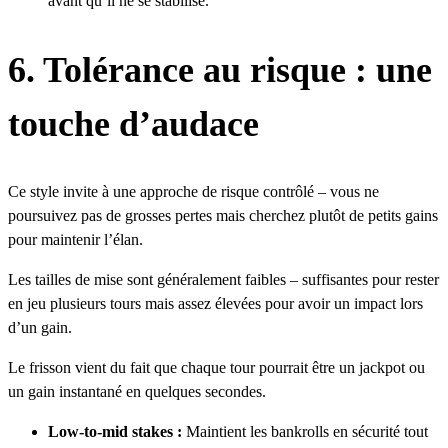
avant qu’il ne se stabilise.
6. Tolérance au risque : une
touche d’audace
Ce style invite à une approche de risque contrôlé – vous ne
poursuivez pas de grosses pertes mais cherchez plutôt de petits gains
pour maintenir l’élan.
Les tailles de mise sont généralement faibles – suffisantes pour rester
en jeu plusieurs tours mais assez élevées pour avoir un impact lors
d’un gain.
Le frisson vient du fait que chaque tour pourrait être un jackpot ou
un gain instantané en quelques secondes.
Low‑to‑mid stakes :
Maintient les bankrolls en sécurité tout