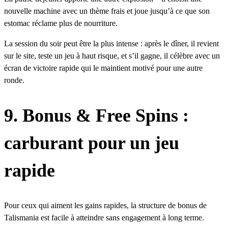
nouvelle machine avec un thème frais et joue jusqu’à ce que son
estomac réclame plus de nourriture.
La session du soir peut être la plus intense : après le dîner, il revient
sur le site, teste un jeu à haut risque, et s’il gagne, il célèbre avec un
écran de victoire rapide qui le maintient motivé pour une autre
ronde.
9. Bonus & Free Spins :
carburant pour un jeu
rapide
Pour ceux qui aiment les gains rapides, la structure de bonus de
Talismania est facile à atteindre sans engagement à long terme.