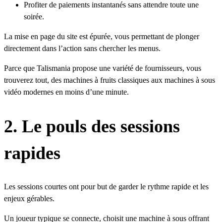
Profiter de paiements instantanés sans attendre toute une
soirée.
La mise en page du site est épurée, vous permettant de plonger
directement dans l’action sans chercher les menus.
Parce que Talismania propose une variété de fournisseurs, vous
trouverez tout, des machines à fruits classiques aux machines à sous
vidéo modernes en moins d’une minute.
2. Le pouls des sessions
rapides
Les sessions courtes ont pour but de garder le rythme rapide et les
enjeux gérables.
Un joueur typique se connecte, choisit une machine à sous offrant