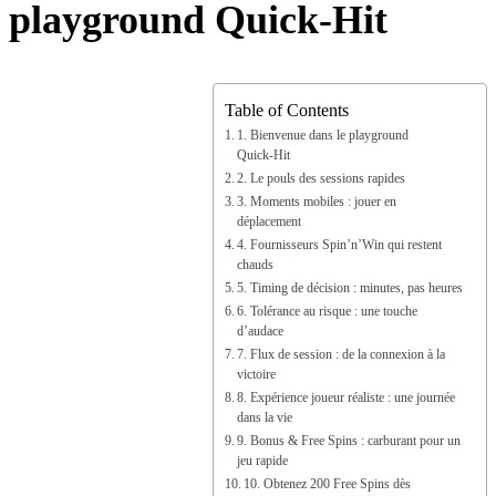
playground Quick‑Hit
Table of Contents
1. Bienvenue dans le playground
Quick‑Hit
2. Le pouls des sessions rapides
3. Moments mobiles : jouer en
déplacement
4. Fournisseurs Spin’n’Win qui restent
chauds
5. Timing de décision : minutes, pas heures
6. Tolérance au risque : une touche
d’audace
7. Flux de session : de la connexion à la
victoire
8. Expérience joueur réaliste : une journée
dans la vie
9. Bonus & Free Spins : carburant pour un
jeu rapide
10. Obtenez 200 Free Spins dès