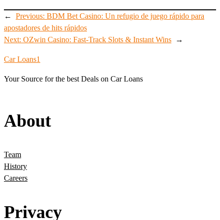
←
Previous:
BDM Bet Casino: Un refugio de juego rápido para
apostadores de hits rápidos
Next:
OZwin Casino: Fast‑Track Slots & Instant Wins
→
Car Loans1
Your Source for the best Deals on Car Loans
About
Team
History
Careers
Privacy