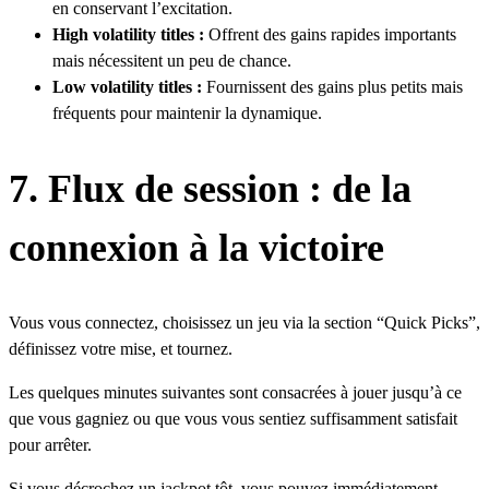
en conservant l’excitation.
High volatility titles :
Offrent des gains rapides importants
mais nécessitent un peu de chance.
Low volatility titles :
Fournissent des gains plus petits mais
fréquents pour maintenir la dynamique.
7. Flux de session : de la
connexion à la victoire
Vous vous connectez, choisissez un jeu via la section “Quick Picks”,
définissez votre mise, et tournez.
Les quelques minutes suivantes sont consacrées à jouer jusqu’à ce
que vous gagniez ou que vous vous sentiez suffisamment satisfait
pour arrêter.
Si vous décrochez un jackpot tôt, vous pouvez immédiatement