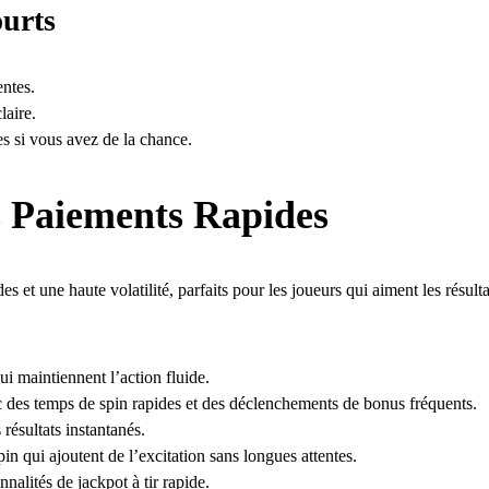
urts
entes.
laire.
es si vous avez de la chance.
es Paiements Rapides
t une haute volatilité, parfaits pour les joueurs qui aiment les résulta
i maintiennent l’action fluide.
 des temps de spin rapides et des déclenchements de bonus fréquents.
résultats instantanés.
n qui ajoutent de l’excitation sans longues attentes.
alités de jackpot à tir rapide.