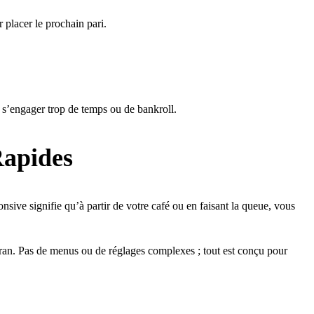
 placer le prochain pari.
s s’engager trop de temps ou de bankroll.
Rapides
ve signifie qu’à partir de votre café ou en faisant la queue, vous
’écran. Pas de menus ou de réglages complexes ; tout est conçu pour