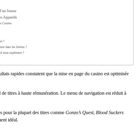
d’un Joueur
es Appareils
ns Courtes
ue ?
ter dans les limites ?
t-il mon expérience ?
ultats rapides constatent que la mise en page du casino est optimisée
l de titres à haute rémunération. Le menu de navigation est réduit à
des pour la plupart des titres comme
Gonzo’s Quest
,
Blood Suckers
ent idéal.