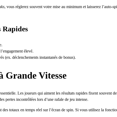
aks
, vous réglerez souvent votre mise au minimum et laisserez l’auto‑sp
s Rapides
e.
t l’engagement élevé.
vés (ex. déclenchements instantanés de bonus).
 à Grande Vitesse
sentielle. Les joueurs qui aiment les résultats rapides fixent souvent d
des pertes incontrôlées lors d’une rafale de jeu intense.
nt des totaux en temps réel sur l’écran de spin. Si vous utilisez la fonct