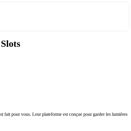
Slots
st fait pour vous. Leur plateforme est conçue pour garder les lumières