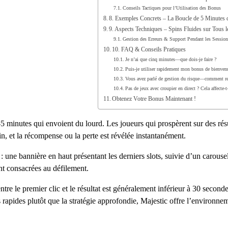
Conseils Tactiques pour l’Utilisation des Bonus
8. Exemples Concrets – La Boucle de 5 Minutes 
9. Aspects Techniques – Spins Fluides sur Tous l
Gestion des Erreurs & Support Pendant les Sessio
10. FAQ & Conseils Pratiques
Je n’ai que cinq minutes—que dois-je faire ?
Puis-je utiliser rapidement mon bonus de bienven
Vous avez parlé de gestion du risque—comment res
Pas de jeux avec croupier en direct ? Cela affecte-
Obtenez Votre Bonus Maintenant !
‑5 minutes qui envoient du lourd. Les joueurs qui prospèrent sur des rés
n, et la récompense ou la perte est révélée instantanément.
: une bannière en haut présentant les derniers slots, suivie d’un carouse
nt consacrées au défilement.
ntre le premier clic et le résultat est généralement inférieur à 30 secon
s rapides plutôt que la stratégie approfondie, Majestic offre l’environnem