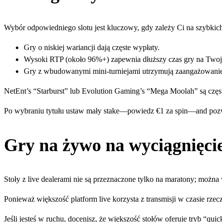
Wybór odpowiedniego slotu jest kluczowy, gdy zależy Ci na szybkich
Gry o niskiej wariancji dają częste wypłaty.
Wysoki RTP (około 96%+) zapewnia dłuższy czas gry na Twoje
Gry z wbudowanymi mini‑turniejami utrzymują zaangażowanie
NetEnt’s “Starburst” lub Evolution Gaming’s “Mega Moolah” są częs
Po wybraniu tytułu ustaw mały stake—powiedz €1 za spin—and pozw
Gry na żywo na wyciągnięcie
Stoły z live dealerami nie są przeznaczone tylko na maratony; można
Ponieważ większość platform live korzysta z transmisji w czasie rze
Jeśli jesteś w ruchu, docenisz, że większość stołów oferuje tryb “qu