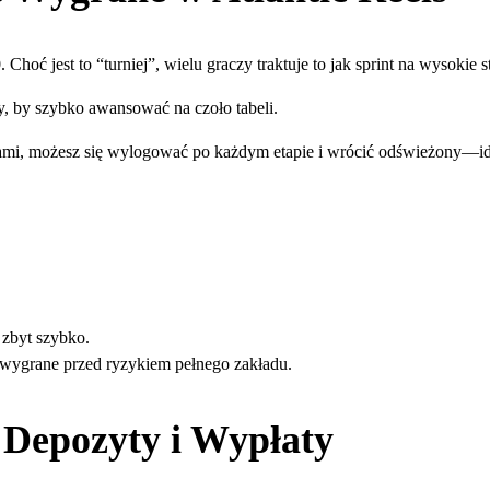
Choć jest to “turniej”, wielu graczy traktuje to jak sprint na wysokie s
, by szybko awansować na czoło tabeli.
ami, możesz się wylogować po każdym etapie i wrócić odświeżony—idea
 zbyt szybko.
 wygrane przed ryzykiem pełnego zakładu.
 Depozyty i Wypłaty