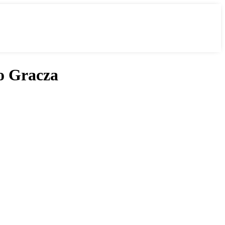
o Gracza