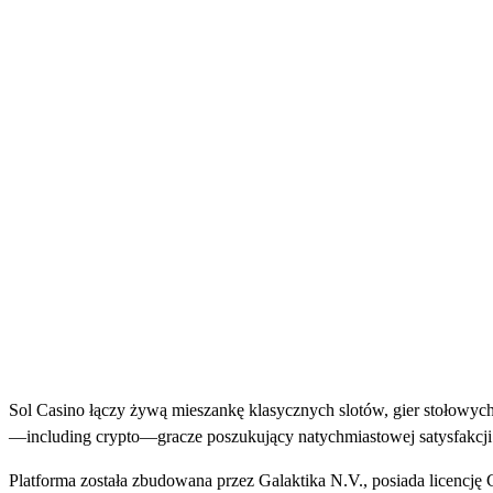
Sol Casino łączy żywą mieszankę klasycznych slotów, gier stołowych
—including crypto—gracze poszukujący natychmiastowej satysfakcji 
Platforma została zbudowana przez Galaktika N.V., posiada licencję