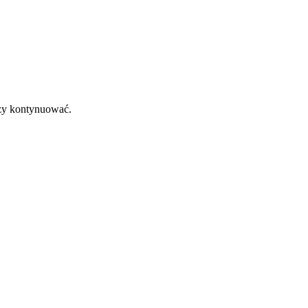
czy kontynuować.