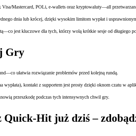
 Visa/Mastercard, POLi, e‑wallets oraz kryptowaluty—all przetwarzane
 jednego dnia lub krócej, dzięki wysokim limitom wypłat i usprawnion
—co jest kluczowe dla tych, którzy wolą krótkie sesje od długiego po
j Gry
nd—co ułatwia rozwiązanie problemów przed kolejną rundą.
na wypłata), kontakt z supportem jest prosty dzięki oknom czatu w aplik
tanowią przeszkodę podczas tych intensywnych chwil gry.
z Quick‑Hit już dziś – zdobą