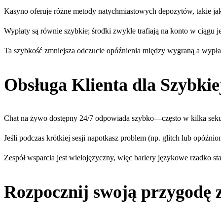
Kasyno oferuje różne metody natychmiastowych depozytów, takie jak
Wypłaty są równie szybkie; środki zwykle trafiają na konto w ciągu
Ta szybkość zmniejsza odczucie opóźnienia między wygraną a wypłatą
Obsługa Klienta dla Szybkie
Chat na żywo dostępny 24/7 odpowiada szybko—często w kilka seku
Jeśli podczas krótkiej sesji napotkasz problem (np. glitch lub opóźnio
Zespół wsparcia jest wielojęzyczny, więc bariery językowe rzadko s
Rozpocznij swoją przygodę 