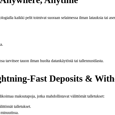
y Anywhere, Anytime
logialla kaikki pelit toimivat suoraan selaimessa ilman latauksia tai as
a.
sa tarvitsee tauon ilman huolta datankäytöstä tai tallennustilasta.
ightning‑Fast Deposits & Wit
ikoimaa maksutapoja, jotka mahdollistavat välittömät talletukset:
tömät talletukset.
 minuutissa.