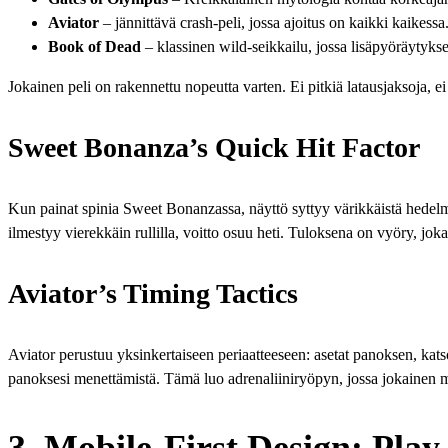
Aviator
– jännittävä crash-peli, jossa ajoitus on kaikki kaikessa
Book of Dead
– klassinen wild-seikkailu, jossa lisäpyöräytykset
Jokainen peli on rakennettu nopeutta varten. Ei pitkiä latausjaksoja, 
Sweet Bonanza’s Quick Hit Factor
Kun painat spinia Sweet Bonanzassa, näyttö syttyy värikkäistä hedelmist
ilmestyy vierekkäin rullilla, voitto osuu heti. Tuloksena on vyöry, jok
Aviator’s Timing Tactics
Aviator perustuu yksinkertaiseen periaatteeseen: asetat panoksen, ka
panoksesi menettämistä. Tämä luo adrenaliiniryöpyn, jossa jokainen mill