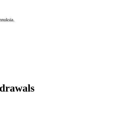
ennuksia.
hdrawals