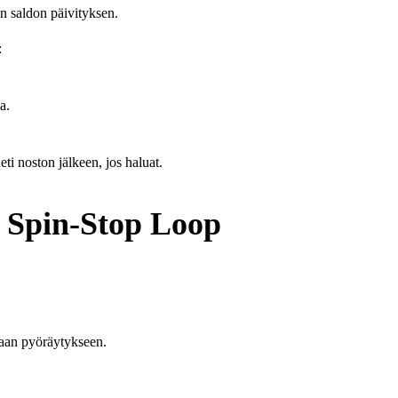
än saldon päivityksen.
:
a.
eti noston jälkeen, jos haluat.
e Spin‑Stop Loop
paan pyöräytykseen.