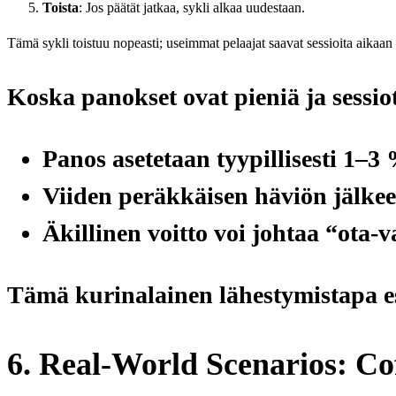
Toista
: Jos päätät jatkaa, sykli alkaa uudestaan.
Tämä sykli toistuu nopeasti; useimmat pelaajat saavat sessioita aikaan k
Koska panokset ovat pieniä ja sessio
Panos asetetaan tyypillisesti 1–3 
Viiden peräkkäisen häviön jälkee
Äkillinen voitto voi johtaa “ota
Tämä kurinalainen lähestymistapa est
6. Real‑World Scenarios: Co