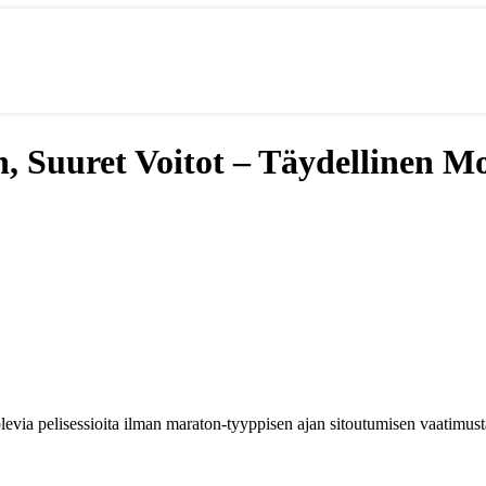
 Suuret Voitot – Täydellinen Mo
levia pelisessioita ilman maraton-tyyppisen ajan sitoutumisen vaatimusta.