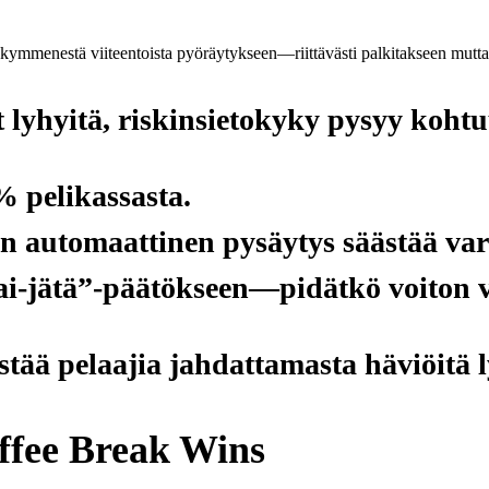
ymmenestä viiteentoista pyöräytykseen—riittävästi palkitakseen mutta ei n
t lyhyitä, riskinsietokyky pysyy kohtu
% pelikassasta.
n automaattinen pysäytys säästää var
‑vai‑jätä”‑päätökseen—pidätkö voiton 
ää pelaajia jahdattamasta häviöitä l
ffee Break Wins