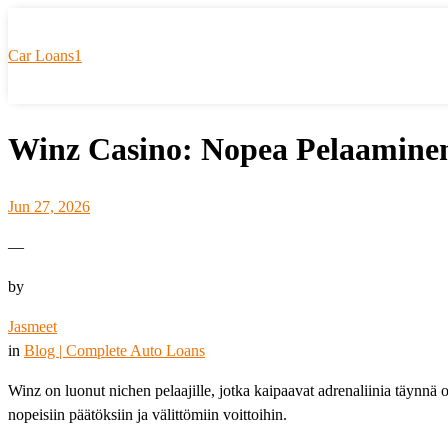
Car Loans1
Winz Casino: Nopea Pelaaminen,
Jun 27, 2026
—
by
Jasmeet
in
Blog | Complete Auto Loans
Winz on luonut nichen pelaajille, jotka kaipaavat adrenaliinia täynnä o
nopeisiin päätöksiin ja välittömiin voittoihin.