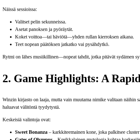
Näissä sessioissa:
Valitset pelin sekunneissa.
Asetat panoksen ja pyöräytät.
Koket voittoa—tai häviötä—yhden rullan kierroksen aikana.
Teet nopean päätöksen jatkatko vai pysähdytkö.
Rytmi on lähes musiikillinen—nopeat tahdit, jotka pitävät sydämen sy
2. Game Highlights: A Rapi
Winzin kirjasto on laaja, mutta vain muutama nimike valitaan näihin sala
haluavat välitöntä tyydytystä.
Keskeisiä valintoja ovat:
Sweet Bonanza
– karkkiteemainen kone, joka palkitsee cluster p
Gates of Olympus
– Kreikkalainen mytologia kohtaa korkeajänn